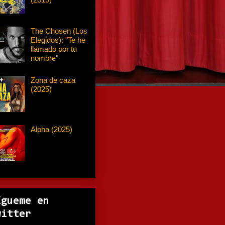
The Chosen (Los
Elegidos): "Te he
llamado por tu
nombre"
Zona de caza
(2025)
Alpha (2025)
ígueme en
witter