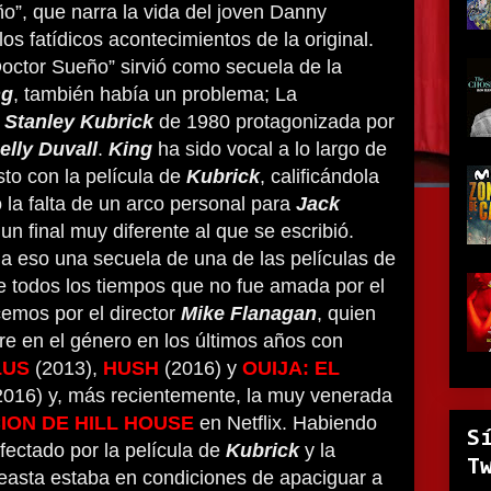
o”, que narra la vida del joven Danny
os fatídicos acontecimientos de la original.
octor Sueño” sirvió como secuela de la
ng
, también había un problema; La
e
Stanley Kubrick
de 1980 protagonizada por
elly Duvall
.
King
ha sido vocal a lo largo de
sto con la película de
Kubrick
, calificándola
o la falta de un arco personal para
Jack
un final muy diferente al que se escribió.
a eso una secuela de una de las películas de
e todos los tiempos que no fue amada por el
emos por el director
Mike Flanagan
, quien
e en el género en los últimos años con
LUS
(2013),
HUSH
(2016) y
OUIJA: EL
2016) y, más recientemente, la muy venerada
ION DE HILL HOUSE
en Netflix. Habiendo
S
ectado por la película de
Kubrick
y la
T
neasta estaba en condiciones de apaciguar a