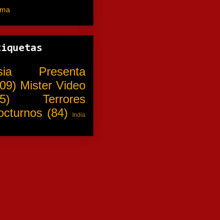
ama
(310)
tiquetas
sia Presenta
09)
Mister Video
5)
Terrores
octurnos
(84)
India