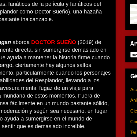
as; fanáticos de la película y fanáticos del
esplandor como Doctor Sueño), una hazaña
astante inalcanzable.
agan
aborda
DOCTOR SUEÑO
(2019) de
A
mente directa, sin sumergirse demasiado en
 que ayuda a mantener la historia firme cuando
argo, ciertamente hay algunos saltos
mento, particularmente cuando los personajes
G
habilidades del Resplandor, llevando a los
avesura mental fugaz de un viaje para
Ac
eza mundana de estos momentos. Fuera de
An
ansa fácilmente en un mundo bastante sólido,
 moderación y según sea necesario, en lugar
Cie
to ayuda a sumergirse en el mundo de
Co
n sentir que es demasiado increíble.
Ter