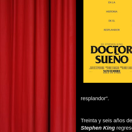
resplandor".
Treinta y seis años de
Stephen King
regres