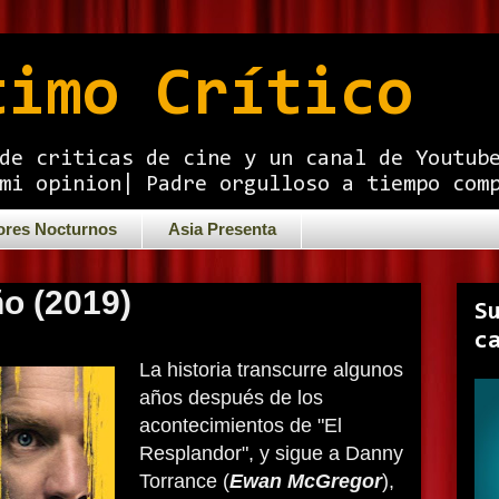
timo Crítico
de criticas de cine y un canal de Youtub
mi opinion| Padre orgulloso a tiempo com
ores Nocturnos
Asia Presenta
o (2019)
S
c
La historia transcurre algunos
años después de los
acontecimientos de "El
Resplandor", y sigue a Danny
Torrance (
Ewan McGregor
),