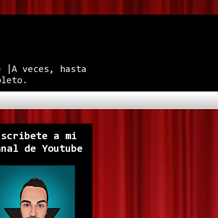
e |A veces, hasta
pleto.
uscribete a mi
anal de Youtube