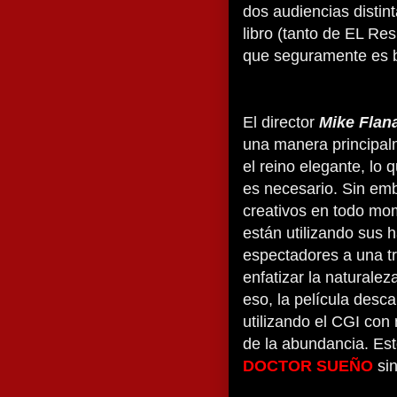
dos audiencias distint
libro (tanto de EL R
que seguramente es b
El director
Mike Flan
una manera principal
el reino elegante, lo
es necesario. Sin emb
creativos en todo mo
están utilizando sus 
espectadores a una tr
enfatizar la natural
eso, la película desc
utilizando el CGI con
de la abundancia. Es
DOCTOR SUEÑO
si