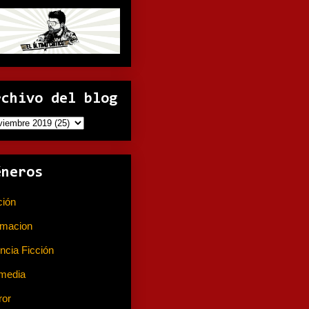
rchivo del blog
éneros
ción
(141)
imacion
(80)
ncia Ficción
(74)
media
(233)
ror
(367)