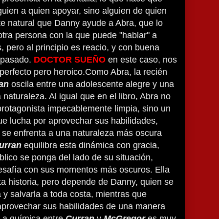
uien a quien apoyar, sino alguien de quien
te natural que Danny ayude a Abra, que lo
tra persona con la que puede "hablar" a
, pero al principio es reacio, y con buena
 pasado.
DOCTOR SUEÑO
en este caso, nos
perfecto pero heroico.Como Abra, la recién
an
oscila entre una adolescente alegre y una
 naturaleza. Al igual que en el libro, Abra no
rotagonista impecablemente limpia, sino un
ue lucha por aprovechar sus habilidades,
 se enfrenta a una naturaleza más oscura
urran
equilibra esta dinámica con gracia,
blico se ponga del lado de su situación,
esafía con sus momentos más oscuros. Ella
ta historia, pero depende de Danny, quien se
 y salvarla a toda costa, mientras que
aprovechar sus habilidades de una manera
 La química entre
Curran
y
McGregor
es muy