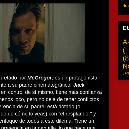
dr
E
A
(1
(8
N
(32)
rpretado por
McGregor
, es un protagonista
ente a su padre cinematográfico,
Jack
 en control de sí mismo, tiene más confianza
menos loco, pero no deja de tener conflictos
ferencia de su padre, está dotado (o
do de cómo lo veas) con “el resplandor” y
enfoque de todos a este dilema. Tiene un
 presencia en la pantalla, lo que hace que