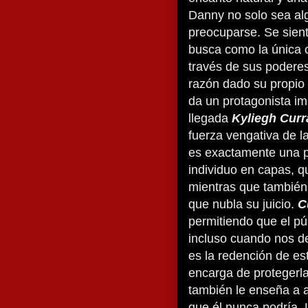
Danny no solo sea alg
preocuparse. Se sien
busca como la única o
través de sus poderes
razón dado su propio
da un protagonista im
llegada
Kyliegh Curr
fuerza vengativa de la
es exactamente una p
individuo en capas, q
mientras que también
que nubla su juicio.
C
permitiendo que el pú
incluso cuando nos d
es la redención de es
encarga de protegerla
también le enseña a 
que él nunca podría.