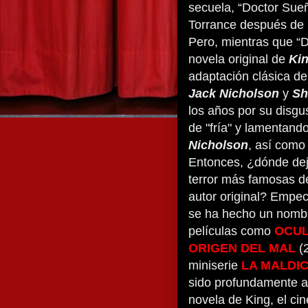
secuela, “Doctor Sueñ
Torrance después de l
Pero, mientras que “D
novela original de
Ki
adaptación clásica d
Jack Nicholson
y
Sh
los años por su disgu
de "fría" y lamentand
Nicholson
, así como 
Entonces, ¿dónde dej
terror más famosas d
autor original? Empec
se ha hecho un nombr
películas como
OCU
ORIGEN DEL MAL
(
miniserie
LA MALDIC
sido profundamente af
novela de King, el ci