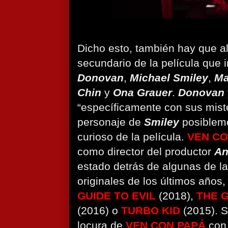
Dicho esto, también hay que al
secundario de la película que 
Donovan
,
Michael Smiley
,
Ma
Chin
y
Ona Grauer
.
Donovan
“específicamente con sus mist
personaje de
Smiley
posiblem
curioso de la película.
VEN CO
como director del productor
An
estado detrás de algunas de la
originales de los últimos años
GUIDE TO EVIL
(2018),
THE 
(2016) o
TURBO KID
(2015). S
locura de
VEN CON PAPÁ
con