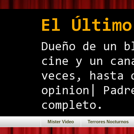
El Último
Dueño de un b
cine y un can
veces, hasta 
opinion| Padr
completo.
Mister Video
Terrores Nocturnos