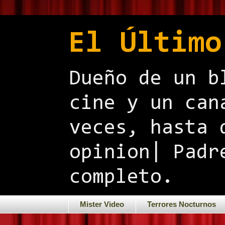
El Último
Dueño de un b
cine y un can
veces, hasta 
opinion| Padr
completo.
Mister Video
Terrores Nocturnos