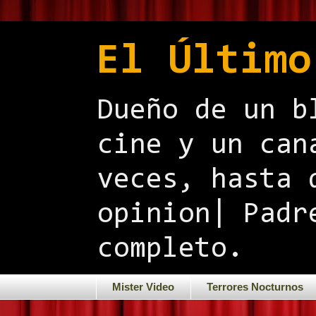
El Último
Dueño de un b
cine y un can
veces, hasta 
opinion| Padr
completo.
Mister Video
Terrores Nocturnos