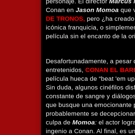
personaje. El director
Marcus 
Conan en
Jason Momoa
que v
DE TRONOS,
pero ¿ha creado 
icónica franquicia, o simpleme
película sin el encanto de la or
Desafortunadamente, a pesar
entretenidos,
CONAN EL BA
película hueca de “beat 'em u
Sin duda, algunos cinéfilos disf
constante de sangre y diálogo
que busque una emocionante p
probablemente se decepcionará
culpa de
Momoa
:
el actor logr
ingenio a Conan. Al final, es u