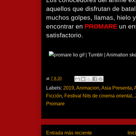
Los conocedores del anime expe
aquellos que disfrutan de batal
muchos golpes, llamas, hielo
encontrar en
PROMARE
un en
satisfactorio.
at
7.8.20
Labels:
2019
,
Animacion
,
Asia Presenta
,
Ficción
,
Festival Nits de cinema oriental
,
Promare
Entrada más reciente
Inic