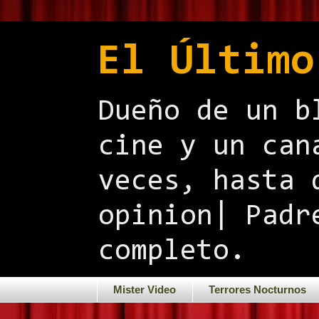
El Último
Dueño de un b
cine y un can
veces, hasta 
opinion| Padr
completo.
Mister Video
Terrores Nocturnos