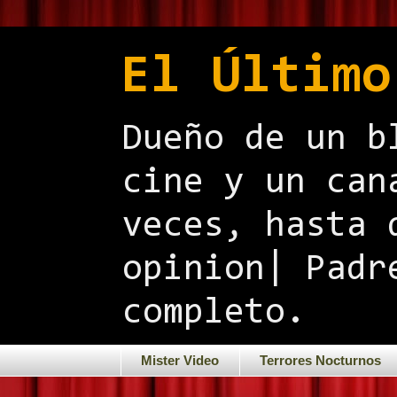
El Último
Dueño de un b
cine y un can
veces, hasta 
opinion| Padr
completo.
Mister Video
Terrores Nocturnos