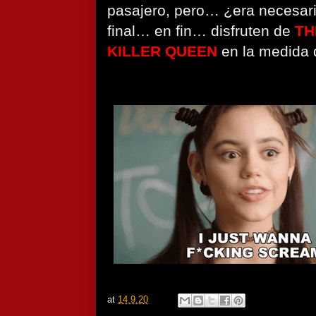
pasajero, pero… ¿era necesar
final… en fin… disfruten de
TH
KILLER QUEEN
en la medida
at
14.9.20