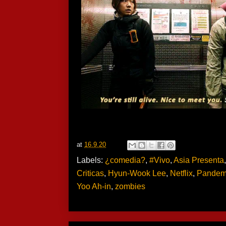
at
16.9.20
Labels:
¿comedia?
,
#Vivo
,
Asia Presenta
Criticas
,
Hyun-Wook Lee
,
Netflix
,
Pandem
Yoo Ah-in
,
zombies