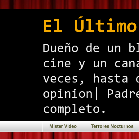
El Último
Dueño de un b
cine y un can
veces, hasta 
opinion| Padr
completo.
Mister Video
Terrores Nocturnos