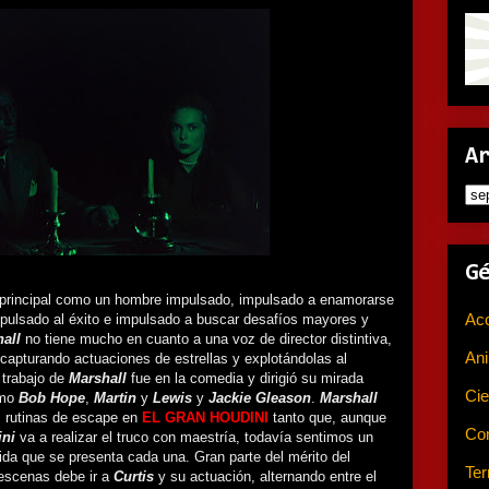
A
G
e principal como un hombre impulsado, impulsado a enamorarse
Ac
mpulsado al éxito e impulsado a buscar desafíos mayores y
all
no tiene mucho en cuanto a una voz de director distintiva,
An
 capturando actuaciones de estrellas y explotándolas al
 trabajo de
Marshall
fue en la comedia y dirigió su mirada
Cie
omo
Bob Hope
,
Martin
y
Lewis
y
Jackie Gleason
.
Marshall
 rutinas de escape en
EL
GRAN HOUDINI
tanto que, aunque
Co
ini
va a realizar el truco con maestría, todavía sentimos un
da que se presenta cada una. Gran parte del mérito del
Ter
escenas debe ir a
Curtis
y su actuación, alternando entre el