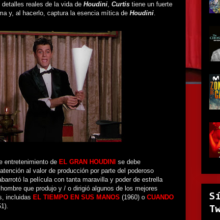
detalles reales de la vida de
Houdini
,
Curtis
tiene un fuerte
ma y, al hacerlo, captura la esencia mítica de
Houdini
.
de entretenimiento de
EL GRAN HOUDINI
se debe
atención al valor de producción por parte del poderoso
abarrotó la película con tanta maravilla y poder de estrella
 hombre que produjo y / o dirigió algunos de los mejores
S
s, incluidas
EL TIEMPO EN SUS MANOS
(1960) o
CUANDO
1).
T