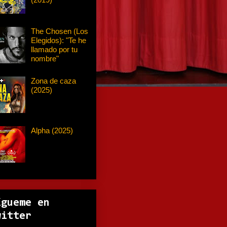
The Chosen (Los
Elegidos): "Te he
llamado por tu
nombre"
Zona de caza
(2025)
Alpha (2025)
ígueme en
witter