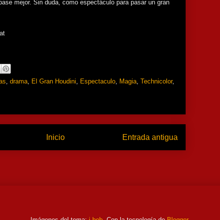
 pase mejor. Sin duda, como espectáculo para pasar un gran
cas
,
drama
,
El Gran Houdini
,
Espectaculo
,
Magia
,
Technicolor
,
Inicio
Entrada antigua
Imágenes del tema:
i-bob
. Con la tecnología de
Blogger
.