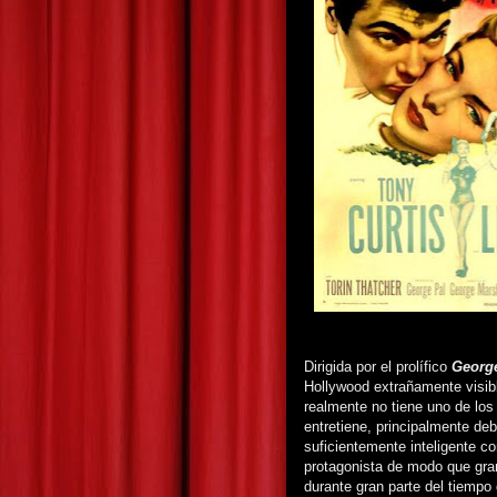
Dirigida por el prolífico
George
Hollywood extrañamente visib
realmente no tiene uno de los
entretiene, principalmente de
suficientemente inteligente 
protagonista de modo que gran 
durante gran parte del tiempo 