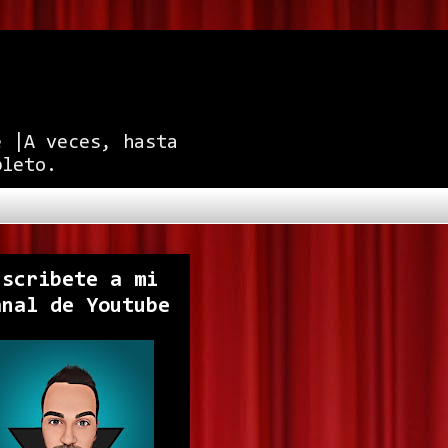
e |A veces, hasta
pleto.
uscribete a mi
anal de Youtube