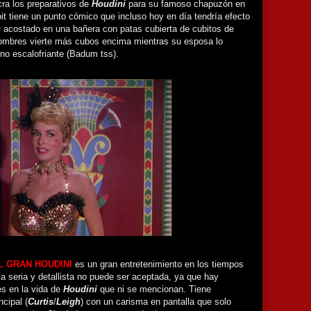
cra los preparativos de
Houdini
para su famoso chapuzón en
oit tiene un punto cómico que incluso hoy en día tendría efecto
s
acostado en una bañera con patas cubierta de cubitos de
hombres vierte más cubos encima mientras su esposa lo
ino escalofriante (Badum tss).
L GRAN HOUDINI
es un gran entretenimiento en los tiempos
ía seria y detallista no puede ser aceptada, ya que hay
s en la vida de
Houdini
que ni se mencionan. Tiene
cipal (
Curtis
/
Leigh
) con un carisma en pantalla que solo