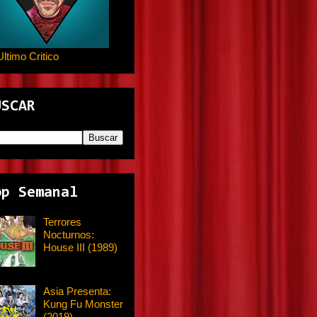
Ultimo Critico
USCAR
op Semanal
Terrores
Nocturnos:
House III (1989)
Asia Presenta:
Kung Fu Monster
(2019)