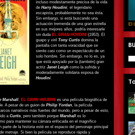
incluso modestamente precisa de la vida
de
Harry Houdini
, el legendario
escapista, probablemente no sea ésta.
Sin embargo, si está buscando una
actuación tremenda de una gran estrella
El 
en sus mejores años, podría interesarle
sin duda
EL GRAN HOUDINI
(1953). El
guapo y viril
Tony Curtis
domina la
B
pantalla con tanta voracidad que se
siente casi como un espectáculo de un
solo hombre. Sin embargo, no lo es, ya
que está apoyado por la (también) gran
actriz
Janet Leigh
como la sufrida y
moderadamente solidaria esposa de
Houdini
.
T
 Marshall
,
EL GRAN HOUDINI
es una película biográfica de
le. A pesar de un guion de
Philip Yordan
, la película
 arcos narrativos más fuertes del mundo, pero a pesar de esto,
bido a
Curtis
, pero también porque
Marshall
es lo
como para mantener su cámara enfocada en el magnífico
parte de la historia esté en el espacio del personaje principal
de metraje. Si bien la película se reproduce rápida y