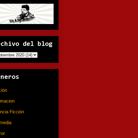
rchivo del blog
éneros
ción
(141)
imacion
(80)
ncia Ficción
(74)
media
(233)
ror
(367)