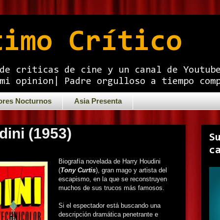
timo Crítico
de criticas de cine y un canal de Youtub
mi opinion| Padre orgulloso a tiempo com
ores Nocturnos
Asia Presenta
dini (1953)
S
c
Biografía novelada de Harry Houdini
(
Tony Curtis
), gran mago y artista del
escapismo, en la que se reconstruyen
muchos de sus trucos más famosos.
Si el espectador está buscando una
descripción dramática penetrante e