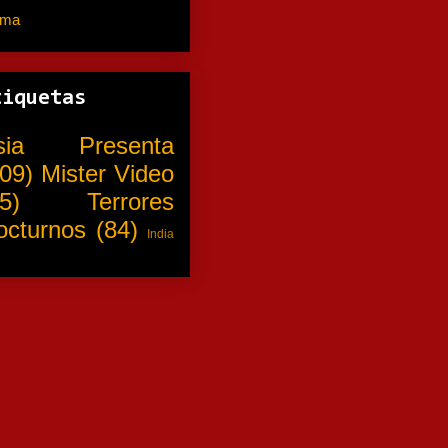
ama
(310)
tiquetas
sia Presenta
09)
Mister Video
5)
Terrores
octurnos
(84)
India