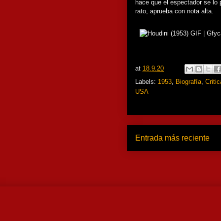
hace que el espectador se lo
rato, aprueba con nota alta.
at
18.9.20
Labels:
1953
,
Biografía
,
Criti
USA
Entrada más reciente