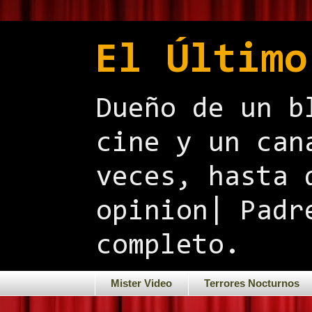
El Último
Dueño de un b
cine y un can
veces, hasta 
opinion| Padr
completo.
Mister Video
Terrores Nocturnos