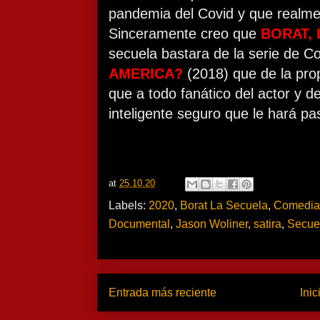
pandemia del Covid y que realme
Sinceramente creo que
BORAT,
secuela bastara de la serie de C
AMERICA?
(2018) que de la pro
que a todo fanático del actor y 
inteligente seguro que le hará pa
at
25.10.20
Labels:
2020
,
Borat La Secuela
,
Comedia
Documental
,
Jason Woliner
,
satira
,
Secue
Entrada más reciente
Inic