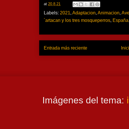
at
20.8.21
Labels:
2021
,
Adaptacion
,
Animacion
,
Ave
´artacan y los tres mosqueperros
,
España
Entrada más reciente
Inic
Imágenes del tema: