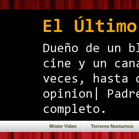
El Último
Dueño de un b
cine y un can
veces, hasta 
opinion| Padr
completo.
Mister Video
Terrores Nocturnos