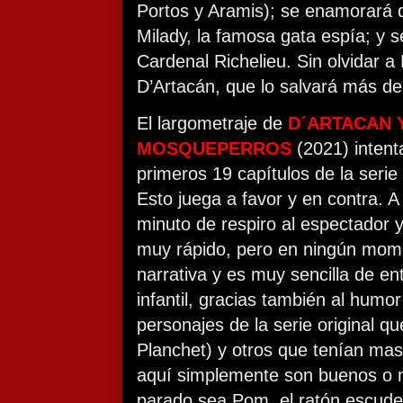
Portos y Aramis); se enamorará de
Milady, la famosa gata espía; y s
Cardenal Richelieu. Sin olvidar a 
D’Artacán, que lo salvará más de
El largometraje de
D´ARTACAN 
MOSQUEPERROS
(2021) intent
primeros 19 capítulos de la serie
Esto juega a favor y en contra. A
minuto de respiro al espectador 
muy rápido, pero en ningún mome
narrativa y es muy sencilla de en
infantil, gracias también al humor
personajes de la serie original qu
Planchet) y otros que tenían mas 
aquí simplemente son buenos o m
parado sea Pom, el ratón escud