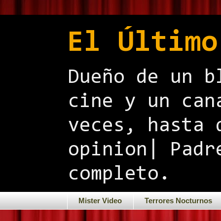
El Último
Dueño de un b
cine y un can
veces, hasta 
opinion| Padr
completo.
Mister Video
Terrores Nocturnos