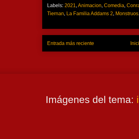
Labels:
2021
,
Animacion
,
Comedia
,
Conr
Tiernan
,
La Familia Addams 2
,
Monstruos
Entrada más reciente
Inic
Imágenes del tema: