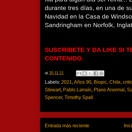
durante tres días, en una de s
Navidad en la Casa de Windsor
Sandringham en Norfolk, Inglat
SUSCRIBETE Y DA LIKE SI T
CONTENIDO.
at
20.11.21
Labels:
2021
,
Años 90
,
Biopic
,
Chile
,
criti
Stewart
,
Pablo Larraín
,
Plano Anormal
,
Sa
Spencer
,
Timothy Spall
Entrada más reciente
Inic