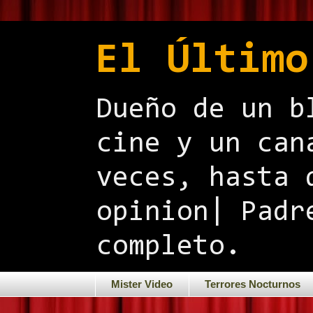
El Último
Dueño de un b
cine y un can
veces, hasta 
opinion| Padr
completo.
Mister Video
Terrores Nocturnos