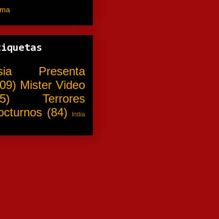
ama
(310)
tiquetas
sia Presenta
09)
Mister Video
5)
Terrores
octurnos
(84)
India