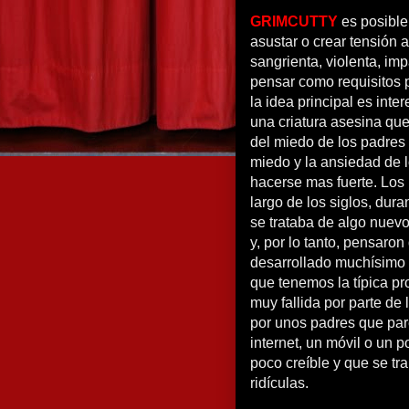
GRIMCUTTY
es posible
asustar o crear tensión 
sangrienta, violenta, im
pensar como requisitos p
la idea principal es inte
una criatura asesina que
del miedo de los padres
miedo y la ansiedad de l
hacerse mas fuerte. Los 
largo de los siglos, dura
se trataba de algo nuevo
y, por lo tanto, pensaro
desarrollado muchísimo m
que tenemos la típica p
muy fallida por parte de 
por unos padres que par
internet, un móvil o un p
poco creíble y que se t
ridículas.