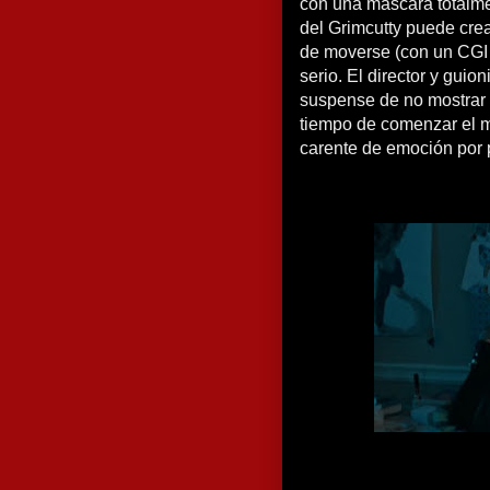
con una mascara totalment
del Grimcutty puede crea
de moverse (con un CGI
serio. El director y gui
suspense de no mostrar 
tiempo de comenzar el m
carente de emoción por p