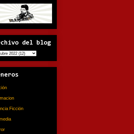
rchivo del blog
éneros
ción
(141)
imacion
(80)
ncia Ficción
(74)
media
(233)
ror
(367)