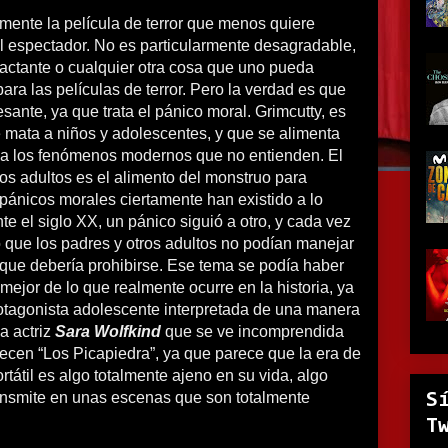
mente la película de terror que menos quiere
al espectador. No es particularmente desagradable,
pactante o cualquier otra cosa que uno pueda
ara las películas de terror. Pero la verdad es que
resante, ya que trata el pánico moral. Grimcutty, es
 mata a niños y adolescentes, y que se alimenta
 a los fenómenos modernos que no entienden. El
os adultos es el alimento del monstruo para
pánicos morales ciertamente han existido a lo
nte el siglo XX, un pánico siguió a otro, y cada vez
 que los padres y otros adultos no podían manejar
n que debería prohibirse. Ese tema se podía haber
ejor de lo que realmente ocurre en la historia, ya
rotagonista adolescente interpretada de una manera
la actriz
Sara Wolfkind
que se ve incomprendida
ecen “Los Picapiedra”, ya que parece que la era de
ortátil es algo totalmente ajeno en su vida, algo
ransmite en unas escenas que son totalmente
S
T