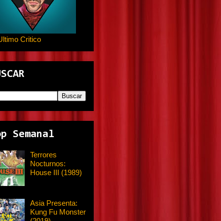
Ultimo Critico
USCAR
op Semanal
Terrores
Nocturnos:
House III (1989)
Asia Presenta:
Kung Fu Monster
(2019)