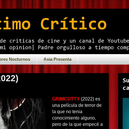
timo Crítico
de criticas de cine y un canal de Youtub
mi opinion| Padre orgulloso a tiempo com
ores Nocturnos
Asia Presenta
2022)
S
c
GRIMCUTTY
(2022) es
una película de terror de
la que no tenia
conocimiento alguno,
pero de la que empecé a