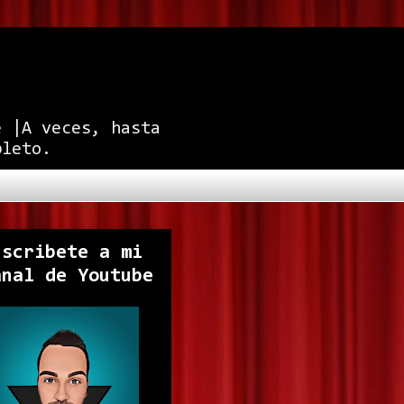
e |A veces, hasta
pleto.
uscribete a mi
anal de Youtube