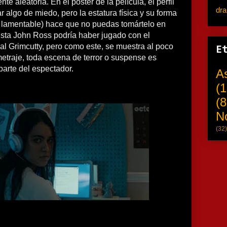
e aleatoria. En el poster de la película, el perfil
dr
r algo de miedo, pero la estatura física y su forma
 lamentable) hace que no puedas tomártelo en
onista John Ross podría haber jugado con el
al Grimcutty, pero como este, se muestra al poco
E
etraje, toda escena de terror o suspense es
arte del espectador.
A
(1
(8
N
(32)