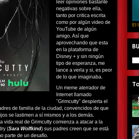
leer opiniones bastante
negativas sobre ella,
tanto por critica escrita
como por algún video de
El 
YouTube de algún
amigo. Así que
aprovechando que esta
B
en la plataforma de
Disney + y sin ningún
tipo de esperanza, me
lance a verla y si, es peor
de lo que imaginaba.
T
Un meme aterrador de
Internet llamado
"Grimcutty" despierta el
adres de familia de la ciudad, convencidos de que
jos se lastimen a sí mismos y a los demás.
 vida real de Grimcutty comienza a atacar a la
ry (
Sara Wolfkind
) sus padres creen que se está
o parte de un desafío.