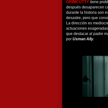
GRIMCUTTY
tiene prob
después desaparecen com
durante la historia son ex
desastre, pero que consi
La dirección es mediocr
actuaciones exageradas 
que destacar al padre m
por
Usman Ally
.