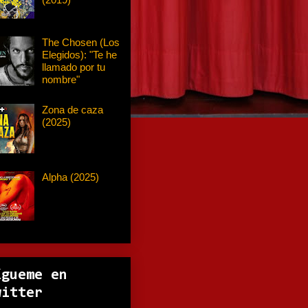
The Chosen (Los
Elegidos): "Te he
llamado por tu
nombre"
Zona de caza
(2025)
Alpha (2025)
ígueme en
witter