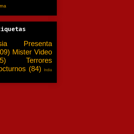
ama
(310)
tiquetas
sia Presenta
09)
Mister Video
5)
Terrores
octurnos
(84)
India