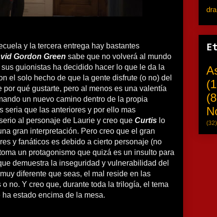
dr
secuela y la tercera entrega hay bastantes
E
vid Gordon Green
sabe que no volverá al mundo
 sus guionistas ha decidido hacer lo que le da la
A
on el solo hecho de que la gente disfrute (o no) del
(1
e por qué gustarte, pero al menos es una valentía
(8
mando un nuevo camino dentro de la propia
N
s seria que las anteriores y por ello mas
serio al personaje de Laurie y creo que
Curtis
lo
(32)
na gran interpretación. Pero creo que el gran
es y fanáticos es debido a cierto personaje (no
 toma un protagonismo que quizá es un insulto para
que demuestra la inseguridad y vulnerabilidad del
uy diferente que seas, el mal reside en las
 no. Y creo que, durante toda la trilogía, el tema
 ha estado encima de la mesa.