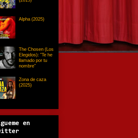
Alpha (2025)
The Chosen (Los
Elegidos): "Te he
llamado por tu
nombre"
Zona de caza
(2025)
ígueme en
witter