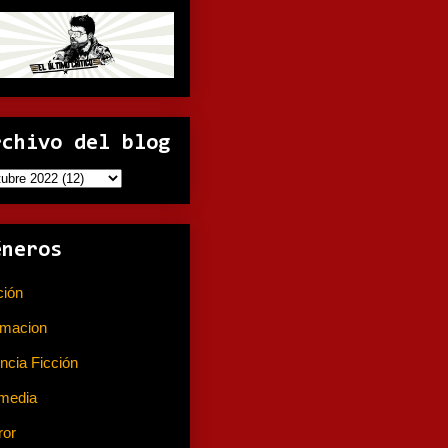
rchivo del blog
éneros
ción
(141)
imacion
(80)
ncia Ficción
(74)
media
(233)
ror
(367)