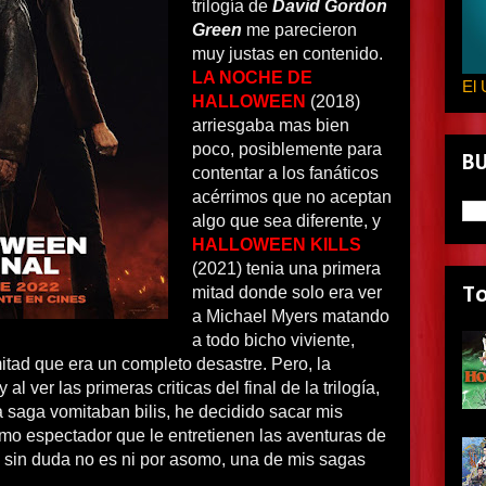
trilogía de
David Gordon
Green
me parecieron
muy justas en contenido.
LA NOCHE DE
El 
HALLOWEEN
(2018)
arriesgaba mas bien
poco, posiblemente para
B
contentar a los fanáticos
acérrimos que no aceptan
algo que sea diferente, y
HALLOWEEN KILLS
(2021) tenia una primera
mitad donde solo era ver
T
a Michael Myers matando
a todo bicho viviente,
tad que era un completo desastre. Pero, la
 al ver las primeras criticas del final de la trilogía,
a saga vomitaban bilis, he decidido sacar mis
mo espectador que le entretienen las aventuras de
 sin duda no es ni por asomo, una de mis sagas