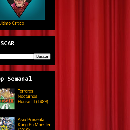
Ultimo Critico
USCAR
op Semanal
Terrores
Nocturnos:
House III (1989)
Asia Presenta:
Kung Fu Monster
(2019)