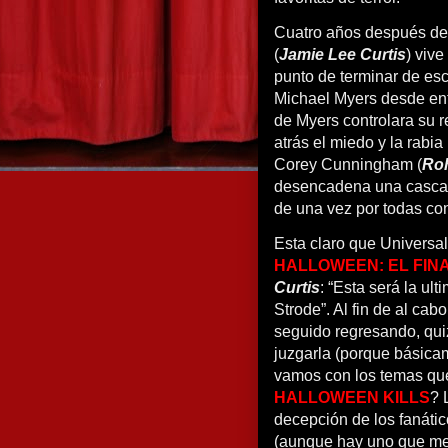
Cuatro años después de 
(
Jamie Lee Curtis
) vive
punto de terminar de esc
Michael Myers desde ent
de Myers controlara su r
atrás el miedo y la rabi
Corey Cunningham (
Ro
desencadena una cascada
de una vez por todas co
Esta claro que Universal
HALLOWEEN: EL FIN
Curtis
: “Esta será la ul
Strode”. Al fin de al cabo
seguido regresando, quiz
juzgarla (porque básica
vamos con los temas que
HALLOWEEN KILLS
? 
decepción de los fanáti
(aunque hay uno que me 