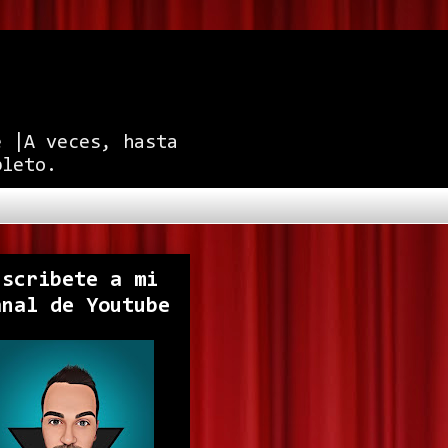
e |A veces, hasta
pleto.
uscribete a mi
anal de Youtube