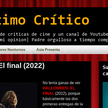
timo Crítico
de criticas de cine y un canal de Youtub
mi opinion| Padre orgulloso a tiempo com
ores Nocturnos
Asia Presenta
l final (2022)
S
c
No tenía ganas de ver
HALLOWEEN: EL
FINAL
(2022), porque
básicamente las dos
primeras entregas de la