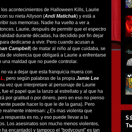
los acontecimientos de Halloween Kills, Laurie
 con su nieta Allyson (
Andi Matichak
) y está a
ribir sus memorias. Nadie ha vuelto a ver a
onces. Laurie, después de permitir que el espectro
ealidad durante décadas, ha decidido por fin dejar
a para dedicarse a vivir. Pero cuando acusan a
han Campbell
) de matar al niño al que cuidaba, se
 de violencia que obligará a Laurie a enfrentarse
n una maldad que no puede controlar.
 no va a dejar que esta franquicia muera con
AL,
pero según palabras de la propia
Jamie Lee
tima vez que interpretare al personaje de Laurie
, fue el papel que la lanzo al estrellato y al que ha
á por gratitud o por dinero, pero en eso no pienso
mente puede hacer lo que le de la gana). Pero
 realmente interesan: ¿Es mas violenta que
La respuesta es no, y eso puede llevar a la
S
cos. Los asesinatos son mucho menos violentos,
T
ha encantado) y tampoco el “bodycount” es tan