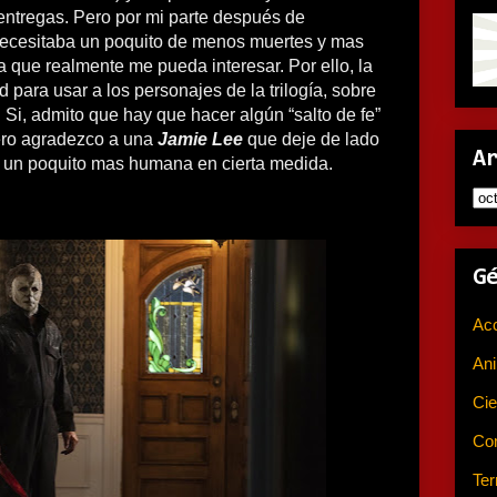
entregas. Pero por mi parte después de
necesitaba un poquito de menos muertes y mas
ia que realmente me pueda interesar. Por ello, la
ad para usar a los personajes de la trilogía, sobre
. Si, admito que hay que hacer algún “salto de fe”
pero agradezco a una
Jamie Lee
que deje de lado
A
a un poquito mas humana en cierta medida.
G
Ac
An
Cie
Co
Ter