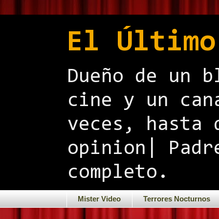
El Último
Dueño de un b
cine y un can
veces, hasta 
opinion| Padr
completo.
Mister Video
Terrores Nocturnos