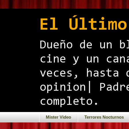
El Último
Dueño de un b
cine y un can
veces, hasta 
opinion| Padr
completo.
Mister Video
Terrores Nocturnos