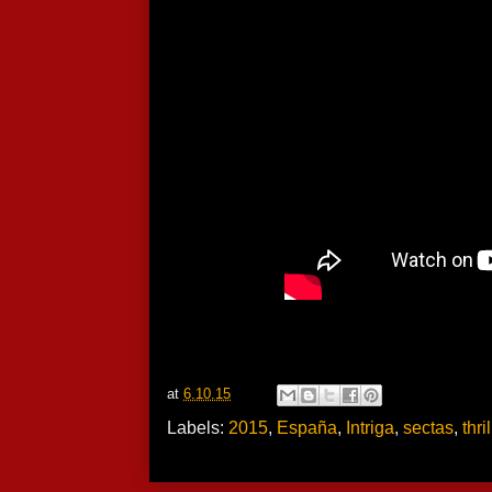
at
6.10.15
Labels:
2015
,
España
,
Intriga
,
sectas
,
thri