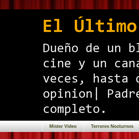
El Último
Dueño de un b
cine y un can
veces, hasta 
opinion| Padr
completo.
Mister Video
Terrores Nocturnos