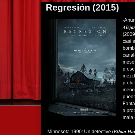
Regresión (2015)
-Anun
Aleja
(2009
casi 
bomba
canal
meses
prese
mezcl
profu
menor
puede
Fanta
a pro
mala 
Ethan Ha
-Minnesota 1990: Un detective (