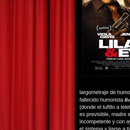
largometraje de humo
Be
fallecido humorista
(donde el tufillo a te
es previsible, madre a
incompetente y con a
el sistema y liarse a 