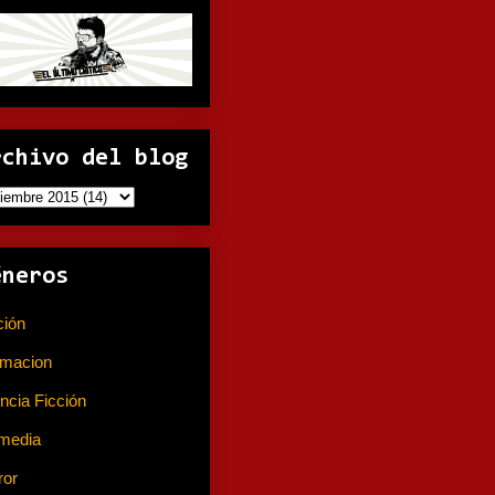
rchivo del blog
éneros
ción
(141)
imacion
(80)
ncia Ficción
(74)
media
(233)
ror
(367)