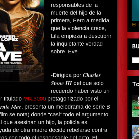
responsables de la
muerte del hijo de la
primera, Pero a medida
El 
que la violencia crece,
Lila empieza a descubrir
la inquietante verdad
B
sobre Eve.
Charles
-Dirigida por
Stone III
del que solo
T
recuerdo haber visto un
r titulado
MR.3000
protagonizado por el
rnie Mac
, presenta un melodrama de serie B
lefilm se nota) donde “casi” todo el argumento
l que asesinan un hijo, la policía es
yuda de otra madre decide rebelarse contra
tiros con todo el responsable del acto. El