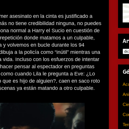
mer asesinato en la cinta es justificado a
ás no tiene credibilidad ninguna, no puedes
ona normal a Harry el Sucio en cuestión de
 repetición donde matamos a un culpable,
A
a y volvemos en bucle durante los 94
ibuja a la policía como “inútil” mientras una
a vida. Incluso con los esfuerzos de intentar
y hacer pensar al espectador en preguntas
G
, como cuando Lila le pregunta a Eve: ¿Lo
que es hijo de alguien?, caen en saco roto
Ac
scenas ya están matando a otro culpable.
An
Cie
Co
Ter