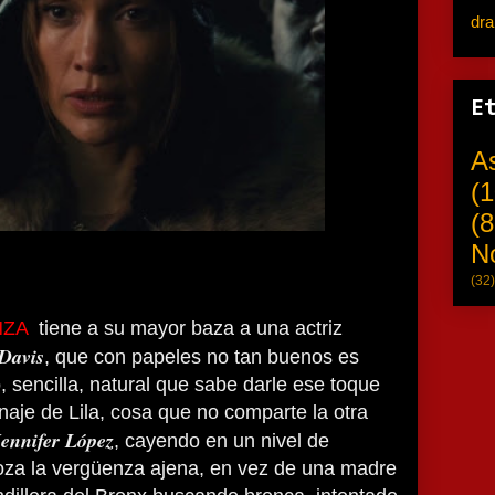
dr
E
A
(1
(8
N
(32)
NZA
tiene a su mayor baza a una actriz
 Davis
, que con papeles no tan buenos es
, sencilla, natural que sabe darle ese toque
naje de Lila, cosa que no comparte la otra
ennifer López
, cayendo en un nivel de
oza la vergüenza ajena, en vez de una madre