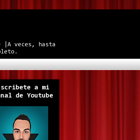
e |A veces, hasta
pleto.
uscribete a mi
anal de Youtube