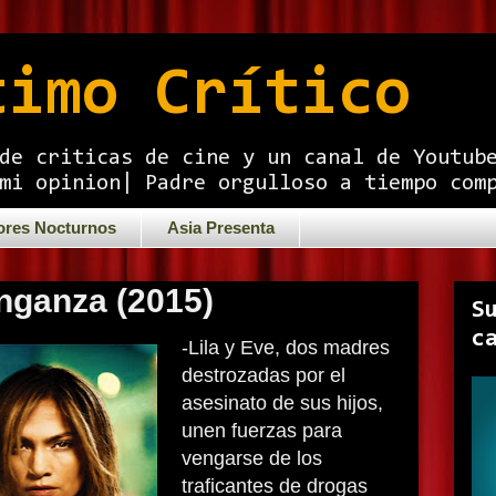
timo Crítico
de criticas de cine y un canal de Youtub
mi opinion| Padre orgulloso a tiempo com
ores Nocturnos
Asia Presenta
nganza (2015)
S
c
-Lila y Eve, dos madres
destrozadas por el
asesinato de sus hijos,
unen fuerzas para
vengarse de los
traficantes de drogas