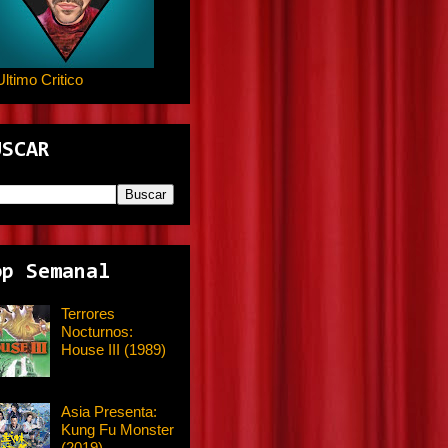
Ultimo Critico
USCAR
op Semanal
Terrores
Nocturnos:
House III (1989)
Asia Presenta:
Kung Fu Monster
(2019)