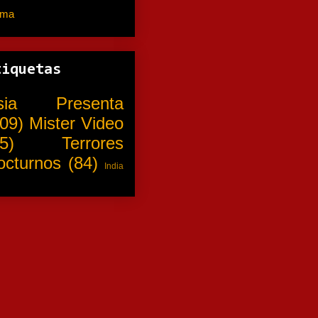
ama
(310)
tiquetas
sia Presenta
09)
Mister Video
5)
Terrores
octurnos
(84)
India