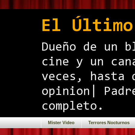
El Último
Dueño de un b
cine y un can
veces, hasta 
opinion| Padr
completo.
Mister Video
Terrores Nocturnos