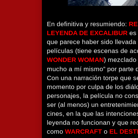
En definitiva y resumiendo:
RE
LEYENDA DE EXCALIBUR
es
que parece haber sido llevada 
películas (tiene escenas de a
WONDER WOMAN
) mezclado
mucho a mí mismo” por parte d
Con una narración torpe que s
momento por culpa de los diálo
personajes, la película no co
ser (al menos) un entretenimie
cines, en la que las intenciones
leyenda no funcionan y que re
como
WARCRAFT
o
EL DEST