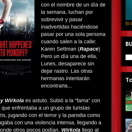
con el nombre de un día de
la semana, luchan por
sobrevivir y pasar
El 
inadvertidas haciéndose
pasar por una sola persona
cuando salen a la calle:
B
Karen Settman (
Rapace
)
Pero un día una de ella,
Lunes, desaparece sin
dejar rastro. Las otras
hermanas intentarán
T
encontrarla...
 Wirkola
es astuto. Subió a la “fama” con
 que enfrentaba a un grupo de turistas
is, jugando con el terror y la parodia como
gaba con una violencia intensa, llegando a
 donde otros pocos podían.
Wirkola
llego al