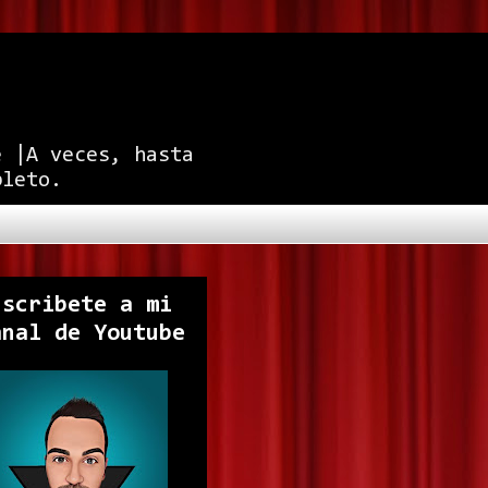
e |A veces, hasta
pleto.
uscribete a mi
anal de Youtube