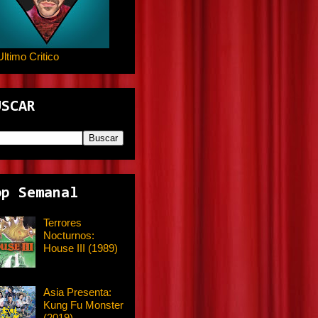
Ultimo Critico
USCAR
op Semanal
Terrores
Nocturnos:
House III (1989)
Asia Presenta:
Kung Fu Monster
(2019)