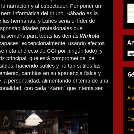
 la narración y al espectador. Por poner un
 nerd informática del grupo, Sábado es la
e las hermanas, y Lunes seria el líder de
esponsabilidades profesionales que
e la semana para todas las demás.
Wirkola
A
Rapaces” excepcionalmente, usando efectos
 se nota el efecto de CGI por ningún lado) y
riz principal, que está comprometida de
bles, haciendo sutiles y no tan sutiles las
miento, cambios en su apariencia física y
G
 la personalidad, alimentando el tema de una
Ac
sonalidad, con cada “Karen” que intenta ser
An
Cie
Co
Ter