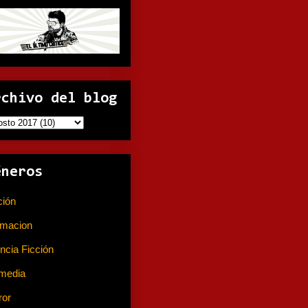
rchivo del blog
éneros
ción
(141)
imacion
(80)
ncia Ficción
(74)
media
(233)
ror
(367)