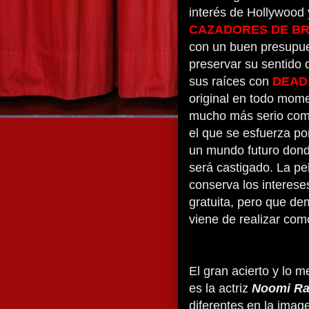
interés de Hollywood 
CAZADORES DE B
con un buen presupue
preservar su sentido 
sus raíces con
DEAD
original en todo mom
mucho más serio co
el que se esfuerza po
un mundo futuro donde
será castigado. La pe
conserva los interes
gratuita, pero que d
viene de realizar com
El gran acierto y lo m
es la actriz
Noomi R
diferentes en la imag