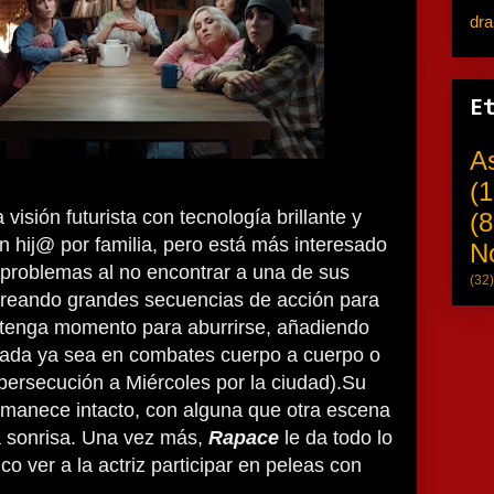
dr
E
A
(1
visión futurista con tecnología brillante y
(8
 hij@ por familia, pero está más interesado
N
 problemas al no encontrar a una de sus
(32)
reando grandes secuencias de acción para
 tenga momento para aburrirse, añadiendo
dada ya sea en combates cuerpo a cuerpo o
 persecución a Miércoles por la ciudad).Su
rmanece intacto, con alguna que otra escena
 sonrisa. Una vez más,
Rapace
le da todo lo
ico ver a la actriz participar en peleas con