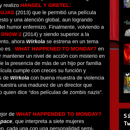
y realizo
HANSEL Y GRETEL:
RUJAS
(2013) que le permitió una película
sto y una atención global, aun logrando
del humor enfermizo. Finalmente, volviendo a
 SNOW 2
(2014) y siendo superior a la
ento, ahora
Wirkola
se estrena en un tema
mo es
WHAT HAPPENED TO MONDAY?
en
r mantener un nivel de acción con misterio en
 la presencia de más de un hijo por familia
lícula cumple con creces su función y
es de
Wirkola
con buena muestra de violencia
emuestra una madurez de un director que
o quien dice “dos películas de zombis nazis”.
ejor de
WHAT HAPPENDED TO MONDAY?
S
apace
, que interpreta a siete mujeres
T
en, cada una con una personalidad semi-