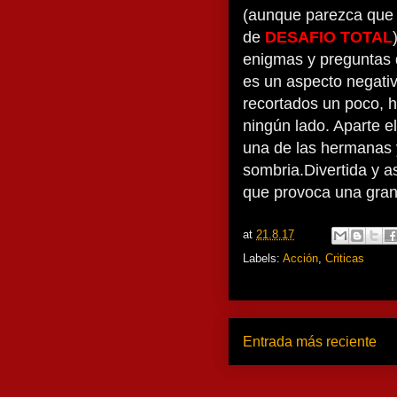
(aunque parezca que 
de
DESAFIO TOTAL
enigmas y preguntas d
es un aspecto negati
recortados un poco, 
ningún lado. Aparte e
una de las hermanas 
sombria.Divertida y a
que provoca una gran
at
21.8.17
Labels:
Acción
,
Criticas
Entrada más reciente