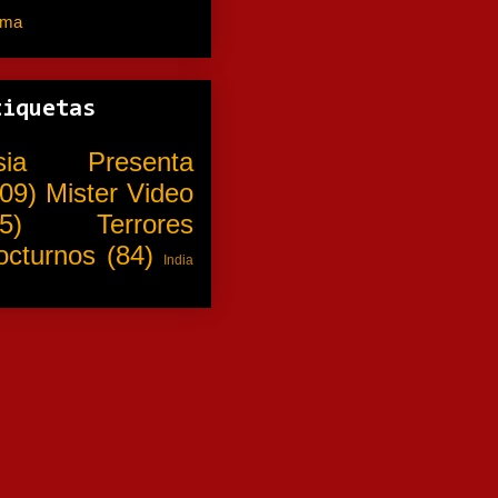
ama
(310)
tiquetas
sia Presenta
09)
Mister Video
5)
Terrores
octurnos
(84)
India