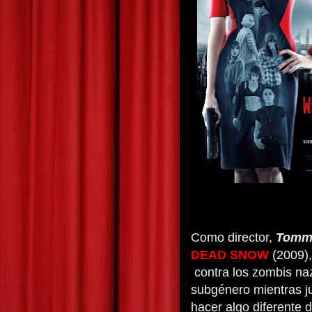
Como director,
Tommy
DEAD SNOW
(2009),
contra los zombis naz
subgénero mientras ju
hacer algo diferente