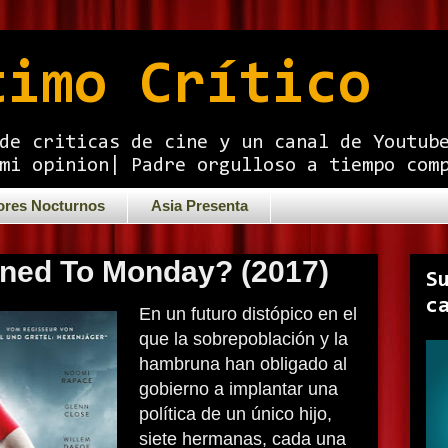
timo Crítico
de criticas de cine y un canal de Youtub
mi opinion| Padre orgulloso a tiempo com
ores Nocturnos
Asia Presenta
ned To Monday? (2017)
S
c
En un futuro distópico en el
que la sobrepoblación y la
hambruna han obligado al
gobierno a implantar una
política de un único hijo,
siete hermanas, cada una