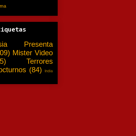
ama
(310)
tiquetas
sia Presenta
09)
Mister Video
5)
Terrores
octurnos
(84)
India