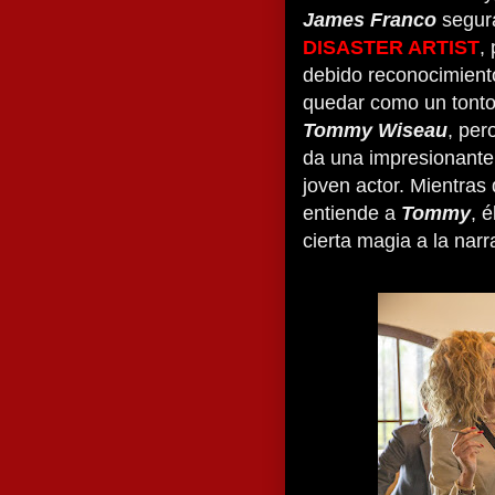
James Franco
segura
DISASTER ARTIST
,
debido reconocimient
quedar como un tonto 
Tommy Wiseau
, per
da una impresionante 
joven actor. Mientra
entiende a
Tommy
, 
cierta magia a la nar