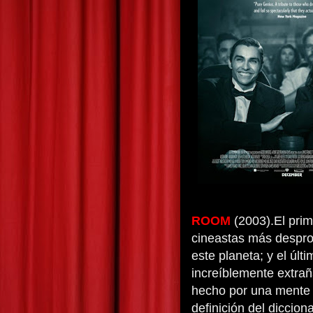
ROOM
(2003).El prim
cineastas más desprov
este planeta; y el úl
increíblemente extrañ
hecho por una mente
definición del diccion