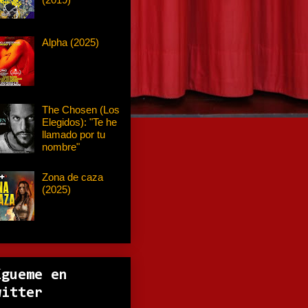
Alpha (2025)
The Chosen (Los
Elegidos): "Te he
llamado por tu
nombre"
Zona de caza
(2025)
ígueme en
witter