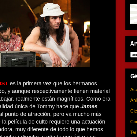
A
G
IST
es la primera vez que los hermanos
Ac
o, y aunque respectivamente tienen material
abajar, realmente están magníficos. Como era
An
nalidad única de Tommy hace que
James
Cie
pal punto de atracción, pero va mucho más
e la película de culto requiere una actuación
Co
adora, muy diferente de todo lo que hemos
Ter