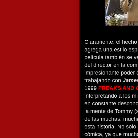
Claramente, el hecho
agrega una estilo esp
película también se v
del director en la co
impresionante poder de
trabajando con
Jame
1999
FREAKS AND 
interpretando a los m
en constante desconc
la mente de Tommy (s
de las muchas, mucha
esta historia. No sol
cómica, ya que muchos