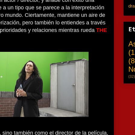
l actor / director, y añade con éxito una
dr
a un tipo que se parece a la interpretación
ro mundo. Ciertamente, mantiene un aire de
erización, pero también lo entiendes a través
E
prioridades y relaciones mientras rueda
THE
A
(1
(8
N
(32)
ino también como el director de la película,