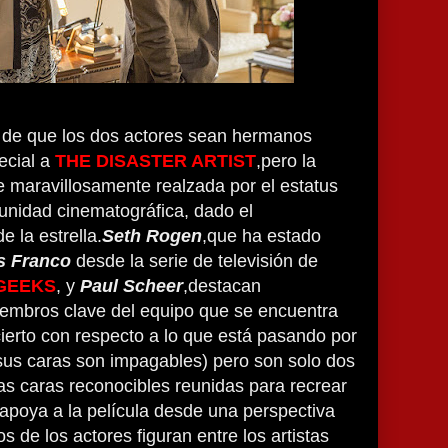
 de que los dos actores sean hermanos
ecial a
THE DISASTER ARTIST
,pero la
e maravillosamente realzada por el estatus
munidad cinematográfica, dado el
 la estrella.
Seth Rogen
,que ha estado
s Franco
desde la serie de televisión de
GEEKS
, y
Paul Scheer
,destacan
iembros clave del equipo que se encuentra
ierto con respecto a lo que está pasando por
us caras son impagables) pero son solo dos
s caras reconocibles reunidas para recrear
o apoya a la película desde una perspectiva
 de los actores figuran entre los artistas