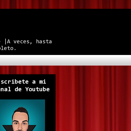
e |A veces, hasta
pleto.
uscribete a mi
anal de Youtube