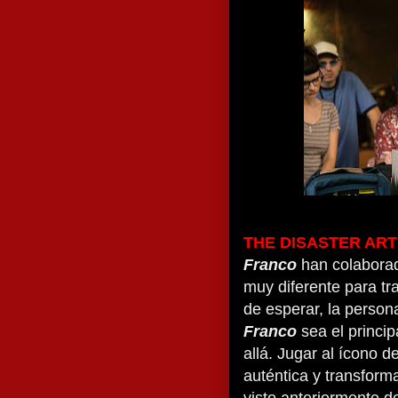
THE DISASTER ART
Franco
han colaborad
muy diferente para tr
de esperar, la perso
Franco
sea el princi
allá. Jugar al ícono d
auténtica y transform