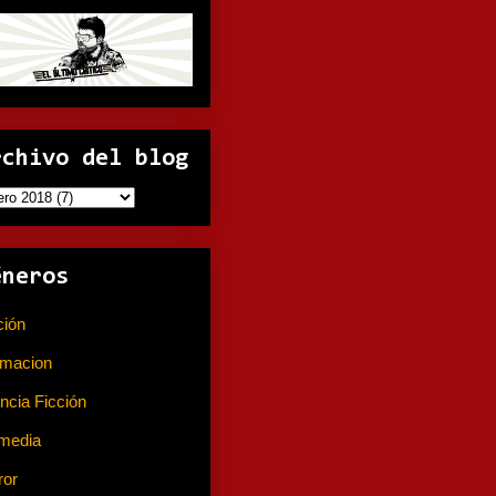
rchivo del blog
éneros
ción
(141)
imacion
(80)
ncia Ficción
(74)
media
(233)
ror
(367)