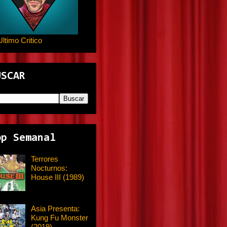
Ultimo Critico
USCAR
op Semanal
Terrores
Nocturnos:
House III (1989)
Asia Presenta:
Kung Fu Monster
(2019)