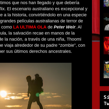
últimos que nos han llegado y que debería
lix. El escenario australiano es excepcional y
a la historia, convirtiéndolo en una especie
grandes películas australianas de terror de
a, como
LA ULTIMA OLA
de
Peter Weir
. Al
cula, la salvación recae en manos de la
e la nación, a través de una niña, Thoomi
ue viaja alrededor de su padre “zombie”, con
er sus últimos derechos ancestrales.
S
T