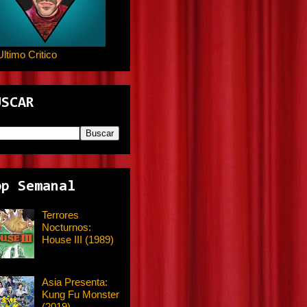
Ultimo Critico
USCAR
op Semanal
Terrores
Nocturnos:
House III (1989)
Asia Presenta:
Kung Fu Monster
(2019)