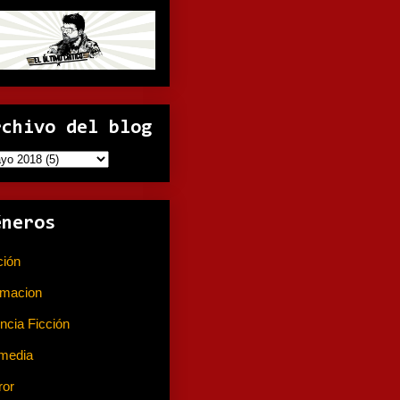
rchivo del blog
éneros
ción
(141)
imacion
(80)
ncia Ficción
(74)
media
(233)
ror
(367)