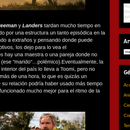
reeman
y
Landers
tardan mucho tiempo en
o por una estructura un tanto episódica en la
ndo a extraños y pensando donde puede
A
otivos, los dejo para lo vea el
los hay una maestra o una pareja donde no
e (ese "marido"…polémico).Eventualmente, la
interior del país lo lleva a Toomi, pero no
G
más de una hora, lo que es quizás un
e su relación podría haber usado más tiempo
Ac
 funcionado mucho mejor para el ritmo de la
An
Cie
Co
Ter