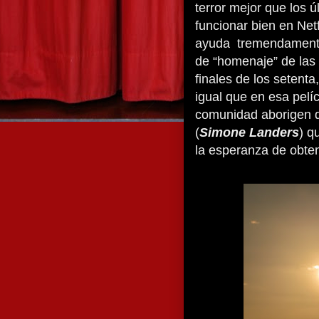
terror mejor que los 
funcionar bien en Netf
ayuda
tremendamente 
de “homenaje” de las 
finales de los setent
igual que en esa pelí
comunidad aborigen d
(
Simone Landers
) q
la esperanza de obten