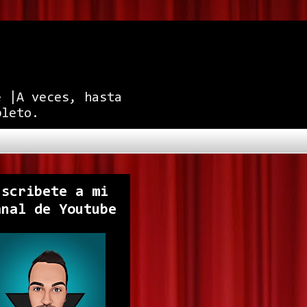
e |A veces, hasta
pleto.
uscribete a mi
anal de Youtube