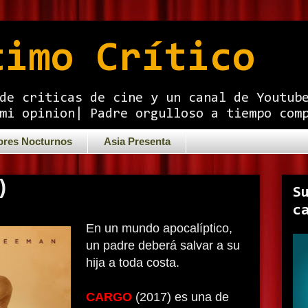
timo Crítico
de criticas de cine y un canal de Youtub
mi opinion| Padre orgulloso a tiempo com
ores Nocturnos
Asia Presenta
)
S
c
En un mundo apocalíptico,
un padre deberá salvar a su
hija a toda costa.
CARGO
(2017) es una de