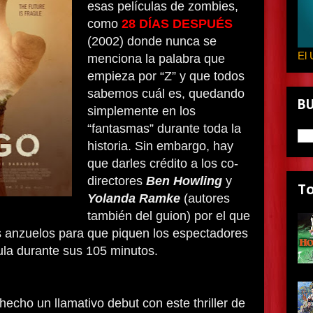
esas películas de zombies,
como
28 DÍAS DESPUÉS
(2002) donde nunca se
El 
menciona la palabra que
empieza por “Z” y que todos
sabemos cuál es, quedando
B
simplemente en los
“fantasmas” durante toda la
historia. Sin embargo, hay
que darles crédito a los co-
directores
Ben Howling
y
T
Yolanda Ramke
(autores
también del guion) por el que
s anzuelos para que piquen los espectadores
cula durante sus 105 minutos.
echo un llamativo debut con este thriller de