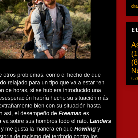
dr
E
A
(1
(8
N
e otros problemas, como el hecho de que
(32)
 relajado para un tipo que va a estar “en
n de horas, si se hubiera introducido una
desesperación habría hecho su situación más
 extrañamente bien con su situación hasta
Aun así, el desempeño de
Freeman
es
ia va sobre sus hombros todo el rato.
Landers
 y me gusta la manera en que
Howling
y
toria de racismo del territorio contra los