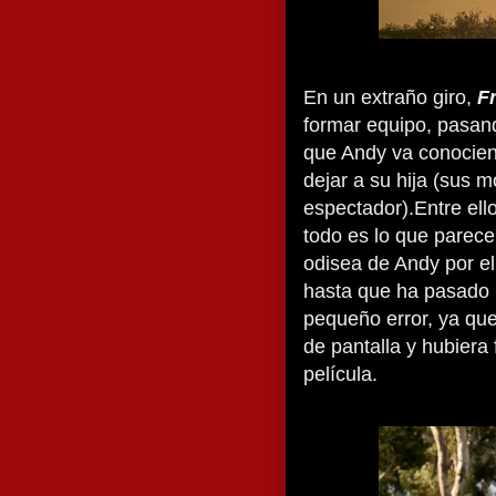
En un extraño giro,
F
formar equipo, pasand
que Andy va conocie
dejar a su hija (sus m
espectador).Entre el
todo es lo que parec
odisea de Andy por el 
hasta que ha pasado 
pequeño error, ya qu
de pantalla y hubiera
película.