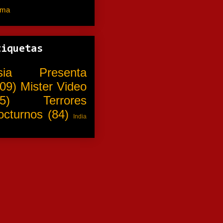
ama
(310)
tiquetas
sia Presenta
09)
Mister Video
5)
Terrores
octurnos
(84)
India