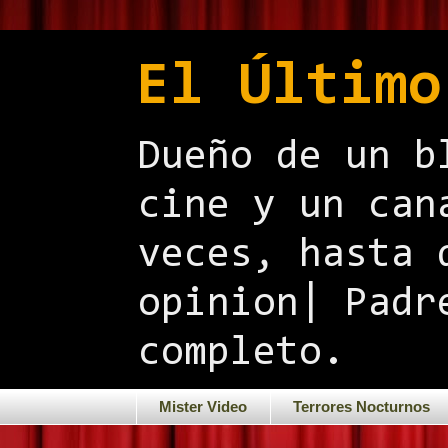
El Último
Dueño de un b
cine y un can
veces, hasta 
opinion| Padr
completo.
Mister Video
Terrores Nocturnos