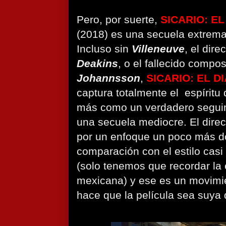
Pero, por suerte,
SICARIO: E
(2018) es una secuela extrema
Incluso sin
Villeneuve
, el dire
Deakins
, o el fallecido compos
Johannsson
,
SICARIO: EL D
captura totalmente el espíritu d
más como un verdadero seguimi
una secuela mediocre. El dire
por un enfoque un poco más 
comparación con el estilo casi
(solo tenemos que recordar la 
mexicana) y ese es un movimie
hace que la película sea suya d