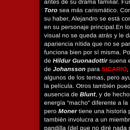
antes de su drama familiar. F
Toro
sea más carismático. Con
su haber, Alejandro se está co
en su personaje principal.
En lo
visual no se queda atrás y le d
apariencia nítida que no se par
funciona bien por sí misma. Por
de
Hildur Guonadottir
suena e
de
Johansson
para
SICARIO
,
algunos de los temas, pero ay
la película. Otros también pue
ausencia de
Blunt
, y de hecho
energía “macho” diferente a la
pero
Moner
tiene una historia 
también involucra a un miemb
pandilla (del que no diré nada