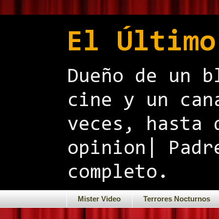
El Último
Dueño de un b
cine y un can
veces, hasta 
opinion| Padr
completo.
Mister Video
Terrores Nocturnos