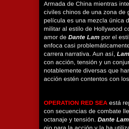
Armada de China mientras int
civiles chinos de una zona de 
película es una mezcla única 
militar al estilo de Hollywood 
amor de
Dante Lam
por el est
enfoca casi problemáticamente
carrera narrativa. Aun así,
La
con acción, tensión y un conj
notablemente diversas que hará
acción estén contentos con los
OPERATION RED SEA
está re
con secuencias de combate llen
octanaje y tensión.
Dante Lam
ojo para la acción y la ha util