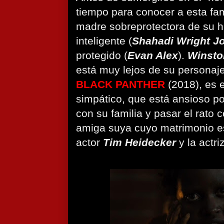
tiempo para conocer a esta fam
madre sobreprotectora de su hi
inteligente (
Shahadi Wright J
protegido (
Evan Alex
).
Winsto
está muy lejos de su personaje
BLACK PANTHER
(2018), es e
simpático, que está ansioso por
con su familia y pasar el rato 
amiga suya cuyo matrimonio e
actor
Tim Heidecker
y la actri