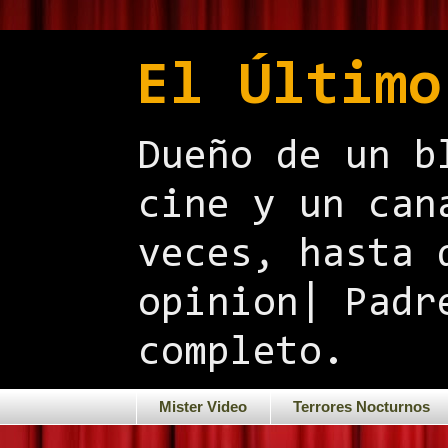
El Último
Dueño de un b
cine y un can
veces, hasta 
opinion| Padr
completo.
Mister Video
Terrores Nocturnos