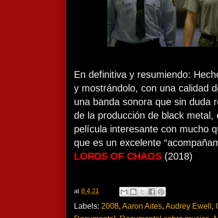
En definitiva y resumiendo: Hec
y mostrándolo, con una calidad 
una banda sonora que sin duda re
de la producción de black metal,
película interesante con mucho q
que es un excelente “acompañami
LORDS OF CHAOS
(2018)
at
8.4.21
Labels:
2008
,
Aaron Aites
,
Audrey Ewell
,