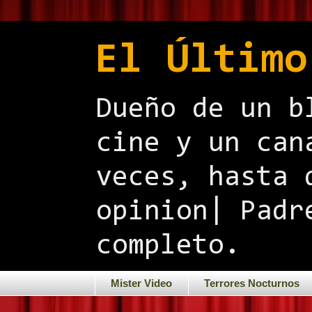
El Último
Dueño de un b
cine y un can
veces, hasta 
opinion| Padr
completo.
Mister Video
Terrores Nocturnos