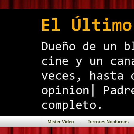
El Último
Dueño de un b
cine y un can
veces, hasta 
opinion| Padr
completo.
Mister Video
Terrores Nocturnos