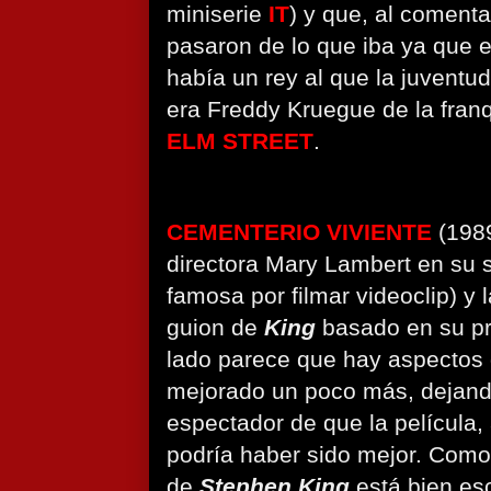
miniserie
IT
) y que, al comenta
pasaron de lo que iba ya que
había un rey al que la juventud
era Freddy Kruegue de la fran
ELM STREET
.
CEMENTERIO VIVIENTE
(1989
directora Mary Lambert en su 
famosa por filmar videoclip) y 
guion de
King
basado en su pro
lado parece que hay aspectos
mejorado un poco más, dejando
espectador de que la película,
podría haber sido mejor. Como
de
Stephen King
está bien esc