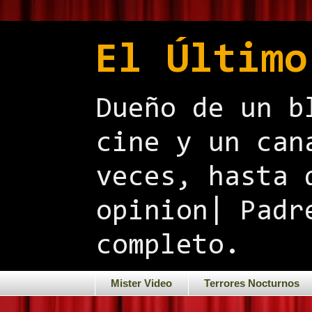
El Último
Dueño de un b
cine y un can
veces, hasta 
opinion| Padr
completo.
Mister Video
Terrores Nocturnos