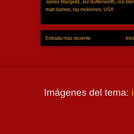
James Mangold
,
Jez Butterworth
,
Jon Ber
matt damon
,
ray mckinnon
,
USA
Entrada más reciente
Inic
Imágenes del tema: