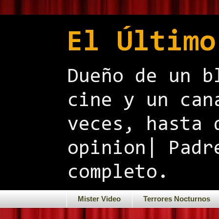
El Último
Dueño de un b
cine y un can
veces, hasta 
opinion| Padr
completo.
Mister Video
Terrores Nocturnos