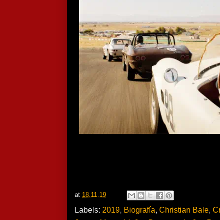
at
18.11.19
Labels:
2019
,
Biografía
,
Christian Bale
,
Cr