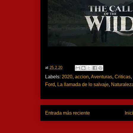
at
25.2.20
Labels:
2020
,
accion
,
Aventuras
,
Criticas
,
Ford
,
La llamada de lo salvaje
,
Naturalez
Entrada más reciente
Inic