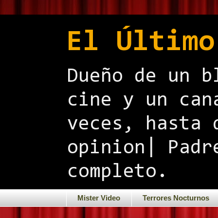
El Último
Dueño de un b
cine y un can
veces, hasta 
opinion| Padr
completo.
Mister Video
Terrores Nocturnos