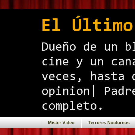
El Último
Dueño de un b
cine y un can
veces, hasta 
opinion| Padr
completo.
Mister Video
Terrores Nocturnos