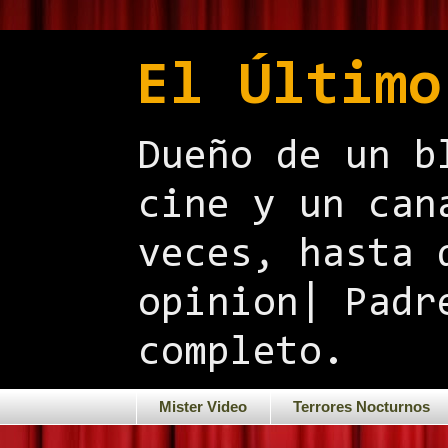
El Último
Dueño de un b
cine y un can
veces, hasta 
opinion| Padr
completo.
Mister Video
Terrores Nocturnos