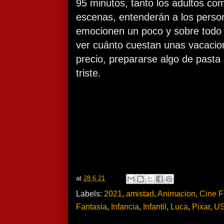
95 minutos, tanto los adultos com
escenas, entenderán a los perso
emocionen un poco y sobre todo 
ver cuánto cuestan unas vacacione
precio, prepararse algo de pasta
triste.
at
28.6.21
Labels:
2021
,
amistad
,
Animacion
,
Cine F
Fantasia
,
Infancia
,
Infantil
,
Luca
,
Pixar
,
U