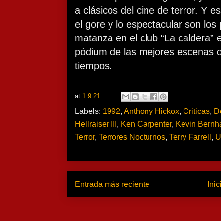
a clásicos del cine de terror. Y es
el gore y lo espectacular son los
matanza en el club “La caldera” e
pódium de las mejores escenas de
tiempos.
at
1.9.21
Labels:
1992
,
Anthony Hickox
,
Criticas
,
D
Hellraiser III
,
Ken Carpenter
,
Kevin Bernha
Terror
,
Terrores Nocturnos
,
Terry Farrell
,
U
Entrada más reciente
Inic