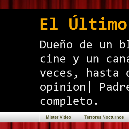
El Último
Dueño de un b
cine y un can
veces, hasta 
opinion| Padr
completo.
Mister Video
Terrores Nocturnos