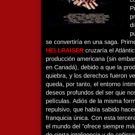
P
p
d
p
se convertiría en una saga. Prime
HELLRAISER
cruzaría el Atlánt
producción americana (sin embarg
en Canadá), debido a que la pro
quiebra, y los derechos fueron v
queda, por tanto, el entorno íntim
deseos profundos del ser que nos
películas. Adiós de la misma form
repulsivo, que había sabido hac
franquicia única. Con esta terce
el mundo del "ofrece siempre má
de cierta inteligencia y de ceñirs