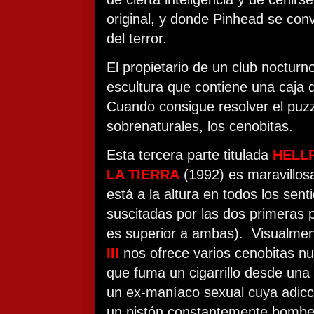
original, y donde Pinhead se conve
del terror.
El propietario de un club noctur
escultura que contiene una caja 
Cuando consigue resolver el puzz
sobrenaturales, los cenobitas.
Esta tercera parte titulada
HELLR
LA TIERRA
(1992) es maravillo
está a la altura en todos los sent
suscitadas por las dos primeras p
es superior a ambas).
Visualmen
III
nos ofrece varios cenobitas nu
que fuma un cigarrillo desde una
un ex-maníaco sexual cuya adicc
un pistón constantemente bombe