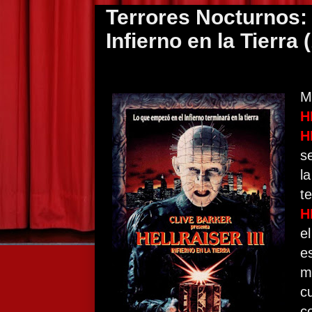
Terrores Nocturnos: H
Infierno en la Tierra 
M
H
H
s
l
t
H
e
e
m
c
c