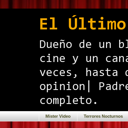
El Último
Dueño de un b
cine y un can
veces, hasta 
opinion| Padr
completo.
Mister Video
Terrores Nocturnos