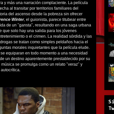
a y más una narración complaciente. La película
ha al transitar por territorios familiares del
storia del ascenso desde la pobreza sin ofrecer
rence Winter
, el guionista, parece titubear entre
vida de un "gansta", resultando en una saga urbana
e que solo hay una salida para los jóvenes
ntretenimiento o el crimen.
La realidad sórdida y las
de drogas se tratan como simples peldaños hacia el
eguntas morales inquietantes que la película elude.
 se equiparan en todo momento a una necesidad
 de un destino aparentemente prestablecido por su
u música se promulga como un relato "veraz" y
 autocrítica.
S
T