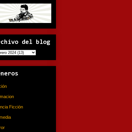
rchivo del blog
éneros
ción
(141)
imacion
(80)
ncia Ficción
(74)
media
(233)
ror
(367)