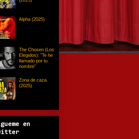
Alpha (2025)
The Chosen (Los
Elegidos): "Te he
llamado por tu
nombre"
Zona de caza
(2025)
ígueme en
witter