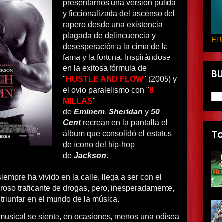
presentarnos una versión pulida
y ficcionalizada del ascenso del
rapero desde una existencia
plagada de delincuencia y
El 
desesperación a la cima de la
fama y la fortuna. Inspirándose
en la exitosa fórmula de
B
"
HUSTLE AND FLOW
" (2005) y
el ovio paralelismo con "
8
MILLAS
"
de
Eminem
,
Sheridan
y
50
Cent
recrean en la pantalla el
álbum que consolidó el estatus
T
de ícono del hip-hop
de
Jackson
.
empre ha vivido en la calle, llega a ser con el
roso traficante de drogas, pero, inesperadamente,
 triunfar en el mundo de la música.
 musical se siente, en ocasiones, menos una odisea