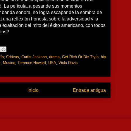
. La película, a pesar de sus momentos
r banda sonora, no logra escapar de la sombra de
 una reflexión honesta sobre la adversidad y la
exaltación del mito del éxito americano, con todos
ntos?
fía
,
Criticas
,
Curtis Jackson
,
drama
,
Get Rich Or Die Tryin
,
hip
t
,
Musica
,
Terrence Howard
,
USA
,
Viola Davis
Inicio
Entrada antigua