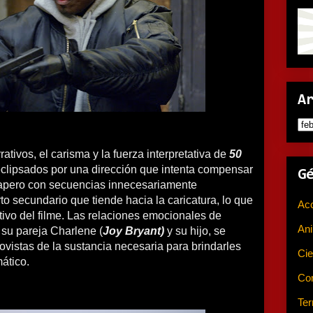
A
ativos, el carisma y la fuerza interpretativa de
50
lipsados por una dirección que intenta compensar
G
 rapero con secuencias innecesariamente
to secundario que tiende hacia la caricatura, lo que
Ac
otivo del filme. Las relaciones emocionales de
An
 su pareja Charlene (
Joy Bryant)
y su hijo, se
ovistas de la sustancia necesaria para brindarles
Cie
ático.
Co
Ter