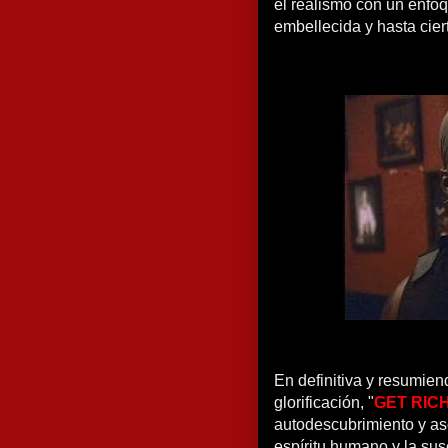
el realismo con un enfo
embellecida y hasta cier
En definitiva y resumien
glorificación, "
GET RICH
autodescubrimiento y as
espíritu humano y la susc