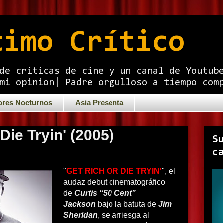
timo Crítico
de criticas de cine y un canal de Youtub
mi opinion| Padre orgulloso a tiempo com
ores Nocturnos
Asia Presenta
Die Tryin' (2005)
S
c
"
GET RICH OR DIE TRYIN'
", el
audaz debut cinematográfico
de
Curtis “50 Cent”
Jackson
bajo la batuta de
Jim
Sheridan
, se arriesga al