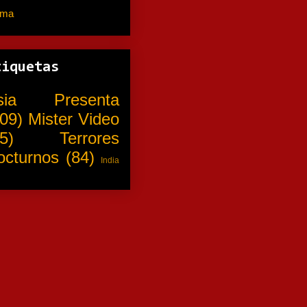
ama
(310)
tiquetas
sia Presenta
09)
Mister Video
5)
Terrores
octurnos
(84)
India