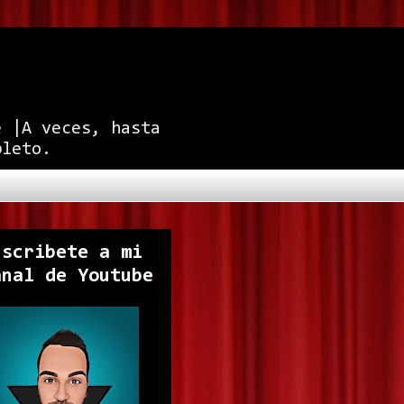
e |A veces, hasta
pleto.
uscribete a mi
anal de Youtube