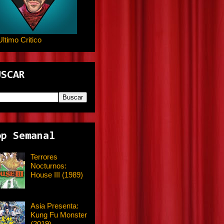
Ultimo Critico
USCAR
op Semanal
Terrores
Nocturnos:
House III (1989)
Asia Presenta:
Kung Fu Monster
(2019)