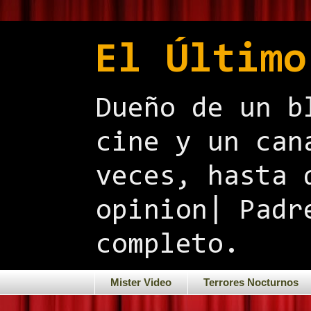
El Último
Dueño de un b
cine y un can
veces, hasta 
opinion| Padr
completo.
Mister Video
Terrores Nocturnos