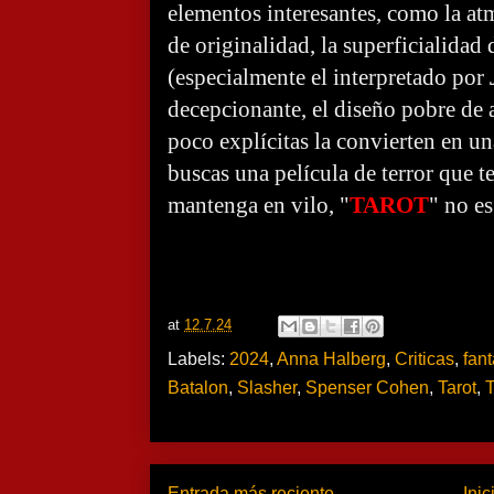
elementos interesantes, como la atm
de originalidad, la superficialidad 
(especialmente el interpretado por
decepcionante, el diseño pobre de 
poco explícitas la convierten en un
buscas una película de terror que te
mantenga en vilo, "
TAROT
" no e
at
12.7.24
Labels:
2024
,
Anna Halberg
,
Criticas
,
fan
Batalon
,
Slasher
,
Spenser Cohen
,
Tarot
,
T
Entrada más reciente
Inic