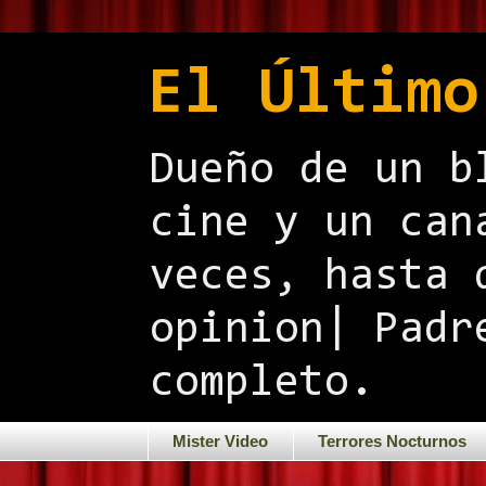
El Último
Dueño de un b
cine y un can
veces, hasta 
opinion| Padr
completo.
Mister Video
Terrores Nocturnos