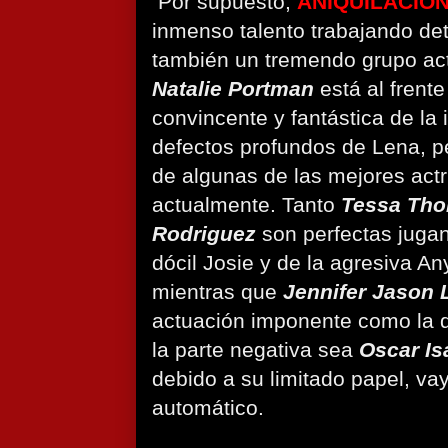
Por supuesto,
ANIQUILACIÓ
inmenso talento trabajando det
también un tremendo grupo acto
Natalie Portman
está al frent
convincente y fantástica de la i
defectos profundos de Lena, p
de algunas de las mejores actr
actualmente. Tanto
Tessa Th
Rodriguez
son perfectas juga
dócil Josie y de la agresiva A
mientras que
Jennifer Jason 
actuación imponente como la d
la parte negativa sea
Oscar Is
debido a su limitado papel, vay
automático.