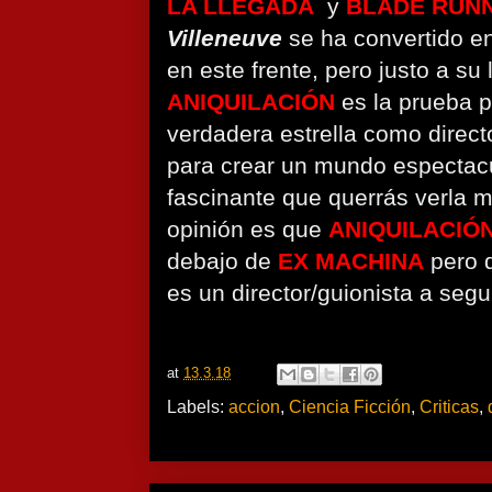
LA LLEGADA
y
BLADE RUNN
Villeneuve
se ha convertido e
en este frente, pero justo a su
ANIQUILACIÓN
es la prueba p
verdadera estrella como directo
para crear un mundo espectacu
fascinante que querrás verla 
opinión es que
ANIQUILACIÓ
debajo de
EX MACHINA
pero 
es un director/guionista a seg
at
13.3.18
Labels:
accion
,
Ciencia Ficción
,
Criticas
,