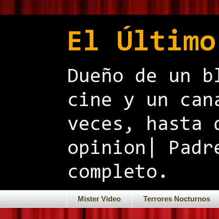
El Último
Dueño de un b
cine y un can
veces, hasta 
opinion| Padr
completo.
Mister Video
Terrores Nocturnos