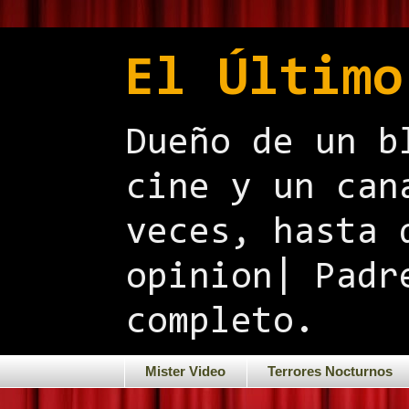
El Último
Dueño de un b
cine y un can
veces, hasta 
opinion| Padr
completo.
Mister Video
Terrores Nocturnos