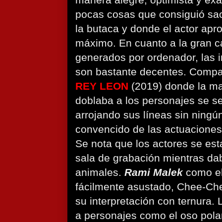
manera alegre, optimista y ex
pocas cosas que consiguió sa
la butaca y donde el actor apr
máximo. En cuanto a la gran c
generados por ordenador, las i
son bastante decentes. Comp
REY LEON
(2019) donde la ma
doblaba a los personajes se s
arrojando sus líneas sin ningún
convencido de las actuaciones
Se nota que los actores se est
sala de grabación mientras da
animales.
Rami Malek
como el
fácilmente asustado, Chee-Che
su interpretación con ternura
a personajes como el oso pola