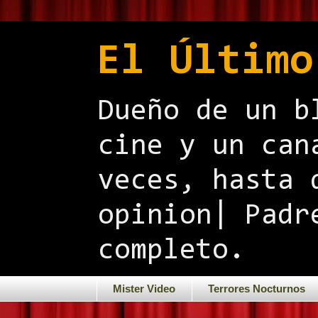
El Último
Dueño de un b
cine y un can
veces, hasta 
opinion| Padr
completo.
Mister Video
Terrores Nocturnos