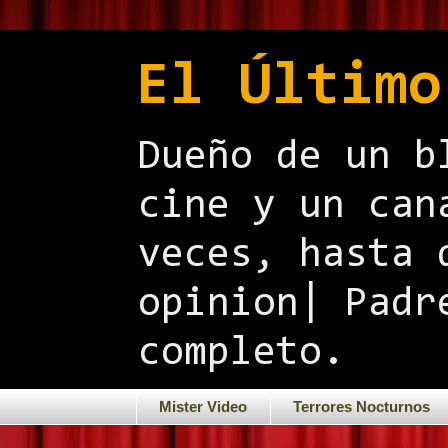
El Último
Dueño de un b
cine y un can
veces, hasta 
opinion| Padr
completo.
Mister Video
Terrores Nocturnos