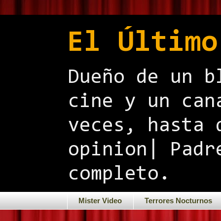
El Último
Dueño de un b
cine y un can
veces, hasta 
opinion| Padr
completo.
Mister Video
Terrores Nocturnos