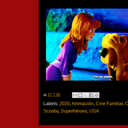
at
17.7.20
Labels:
2020
,
Animación
,
Cine Familiar
,
C
Scooby
,
Superhéroes
,
USA