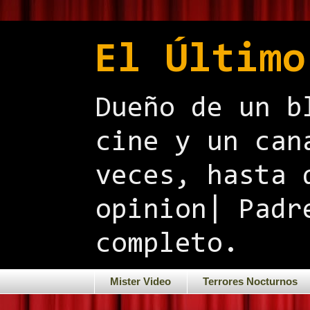
El Último
Dueño de un b
cine y un can
veces, hasta 
opinion| Padr
completo.
Mister Video
Terrores Nocturnos