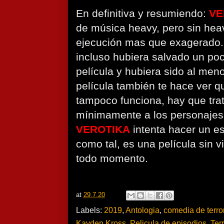
En definitiva y resumiendo:
VE
de música heavy, pero sin hea
ejecución mas que exagerado.
incluso hubiera salvado un poc
película y hubiera sido al meno
película también te hace ver qu
tampoco funciona, hay que tra
mínimamente a los personajes 
VEROTIKA
intenta hacer un es
como tal, es una película sin v
todo momento.
at
29.7.20
Labels:
2019
,
Antologia
,
comedia de terro
Kayden Kross
,
Pelicula de episodios
,
Terr