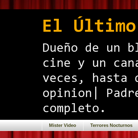
El Último
Dueño de un b
cine y un can
veces, hasta 
opinion| Padr
completo.
Mister Video
Terrores Nocturnos