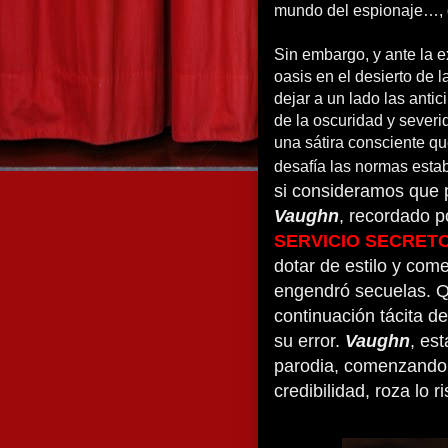
mundo del espionaje…, d
Sin embargo, y ante la e
oasis en el desierto de 
dejar a un lado las antic
de la oscuridad y sever
una sátira consciente q
desafía las normas estab
si consideramos que 
Vaughn
, recordado p
SERVICIO SECRET
dotar de estilo y com
engendró secuelas. Q
continuación tácita de
su error.
Vaughn
, est
parodia, comenzando 
credibilidad, roza lo ri