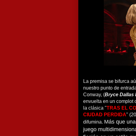
La premisa se bifurca a
nuestro punto de entrada
Conway, (
Bryce Dallas
envuelta en un complot d
la clásica "
TRAS EL C
CIUDAD PERDIDA
" (2
Más que una 
difumina.
juego multidimensiona