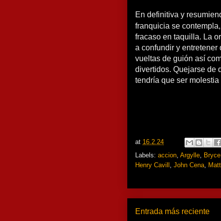
En definitiva y resumiend
franquicia se contempla,
fracaso en taquilla. La 
a confundir y entretener
vueltas de guión así com
divertidos. Quejarse de
tendría que ser molestia
at
16.2.24
Labels:
accion
,
Argylle
,
Bryce
Henry Cavill
,
John Cena
,
Mat
Entrada más reciente