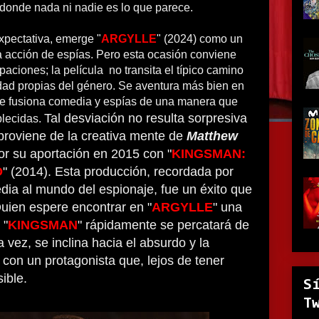
onde nada ni nadie es lo que parece.
xpectativa, emerge "
ARGYLLE
" (2024) como un
la acción de espías. Pero esta ocasión conviene
ipaciones; la película no transita el típico camino
idad propias del género. Se aventura más bien en
ue fusiona comedia y espías de una manera que
Tal desviación no resulta sorpresiva
lecidas.
proviene de la creativa mente de
Matthew
or su aportación en 2015 con "
KINGSMAN:
O
" (2014). Esta producción, recordada por
edia al mundo del espionaje, fue un éxito que
uien espere encontrar en "
ARGYLLE
" una
 "
KINGSMAN
" rápidamente se percatará de
a vez, se inclina hacia el absurdo y la
con un protagonista que, lejos de tener
sible.
S
T