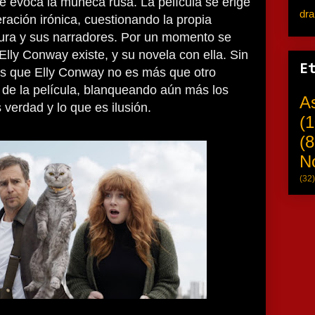
que evoca la muñeca rusa. La película se erige
dr
eración irónica, cuestionando la propia
atura y sus narradores. Por un momento se
Elly Conway existe, y su novela con ella. Sin
E
s que Elly Conway no es más que otro
 de la película, blanqueando aún más los
A
s verdad y lo que es ilusión.
(1
(8
N
(32)