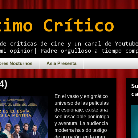
timo Crítico
de criticas de cine y un canal de Youtub
mi opinion| Padre orgulloso a tiempo com
ores Nocturnos
Asia Presenta
4)
S
c
En el vasto y enigmático
universo de las películas
de espionaje, existe una
sed insaciable por intriga
y aventura. La audiencia
moderna ha sido testigo
de un parón, en la gran