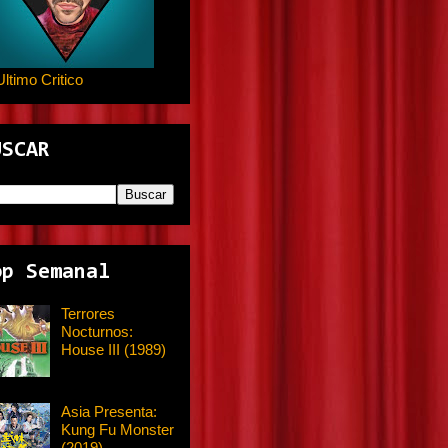
Ultimo Critico
USCAR
op Semanal
Terrores
Nocturnos:
House III (1989)
Asia Presenta:
Kung Fu Monster
(2019)