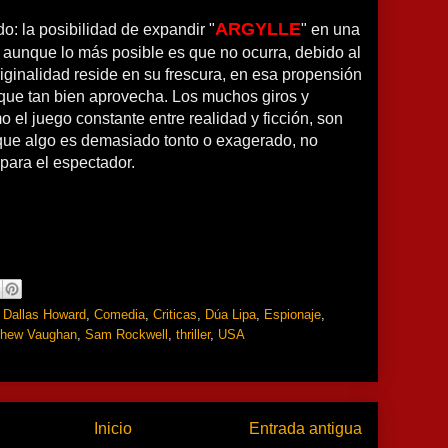
ARGYLLE
o: la posibilidad de expandir "
" en una
 aunque lo más posible es que no ocurra, debido al
originalidad reside en su frescura, en esa propensión
 que tan bien aprovecha. Los muchos giros y
o el juego constante entre realidad y ficción, son
 que algo es demasiado tonto o exagerado, no
 para el espectador.
 Dallas Howard
,
Comedia
,
Criticas
,
Dúa Lipa
,
Espionaje
,
thew Vaughan
,
Sam Rockwell
,
thriller
,
USA
Inicio
Entrada antigua