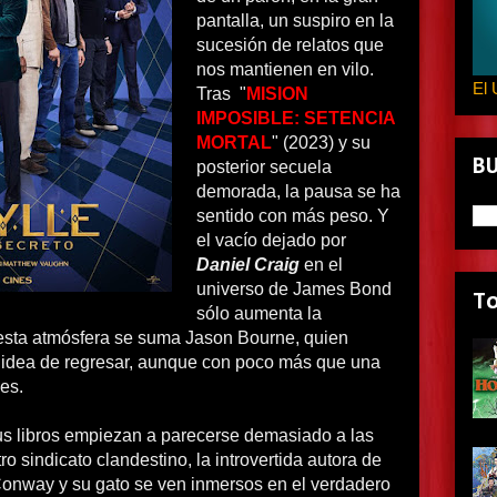
pantalla, un suspiro en la
sucesión de relatos que
nos mantienen en vilo.
El 
Tras "
MISION
IMPOSIBLE: SETENCIA
MORTAL
" (2023) y su
B
posterior secuela
demorada, la pausa se ha
sentido con más peso. Y
el vacío dejado por
Daniel Craig
en el
universo de James Bond
T
sólo aumenta la
esta atmósfera se suma Jason Bourne, quien
 idea de regresar, aunque con poco más que una
es.
s libros empiezan a parecerse demasiado a las
ro sindicato clandestino, la introvertida autora de
Conway y su gato se ven inmersos en el verdadero