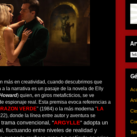
A
G
ún más en creatividad, cuando descubrimos que
 a la narrativa es un pasaje de la novela de Elly
Ac
 Howard
) quien, en giros metaficticios, se ve
An
e espionaje real. Esta premisa evoca referencias a
ORAZON VERDE
" (1984) o la más moderna "
LA
Cie
022), donde la línea entre autor y aventura se
Co
trama convencional, "
ARGYLLE
" adopta un
l, fluctuando entre niveles de realidad y
Ter