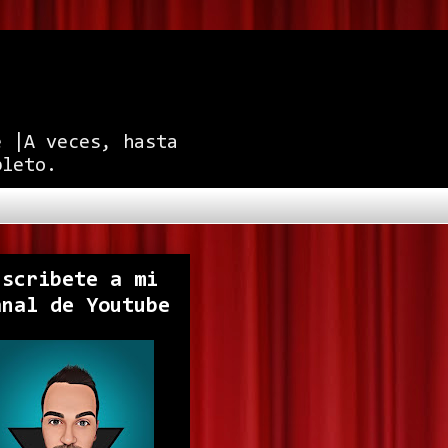
e |A veces, hasta
pleto.
uscribete a mi
anal de Youtube