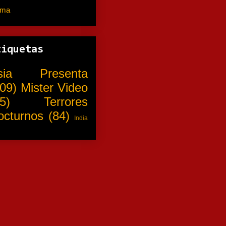
ama
(310)
tiquetas
sia Presenta
09)
Mister Video
5)
Terrores
octurnos
(84)
India