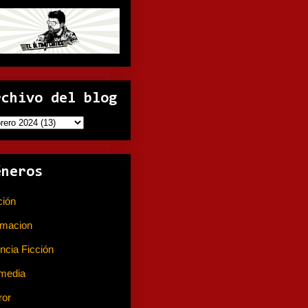
rchivo del blog
éneros
ción
(141)
imacion
(80)
ncia Ficción
(74)
media
(233)
ror
(367)