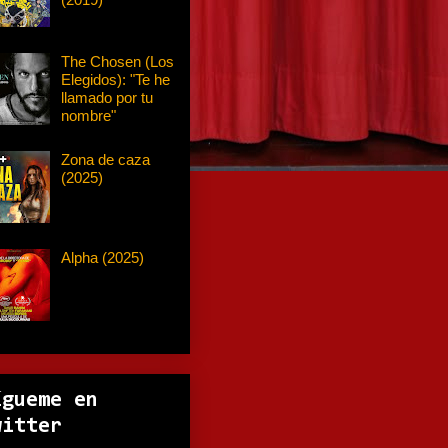
The Chosen (Los
Elegidos): "Te he
llamado por tu
nombre"
Zona de caza
(2025)
Alpha (2025)
ígueme en
witter