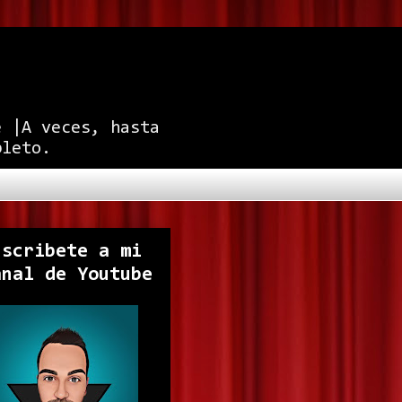
e |A veces, hasta
pleto.
uscribete a mi
anal de Youtube