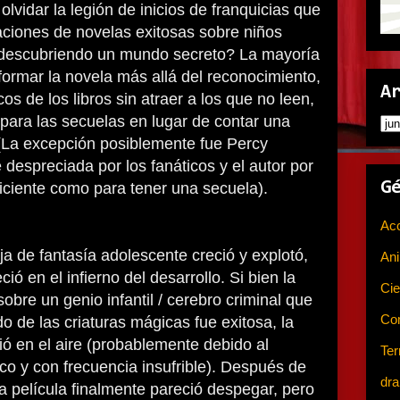
lvidar la legión de inicios de franquicias que
taciones de novelas exitosas sobre niños
 descubriendo un mundo secreto? La mayoría
formar la novela más allá del reconocimiento,
A
cos de los libros sin atraer a los que no leen,
para las secuelas en lugar de contar una
 (La excepción posiblemente fue Percy
despreciada por los fanáticos y el autor por
G
uficiente como para tener una secuela).
Ac
ja de fantasía adolescente creció y explotó,
An
ió en el infierno del desarrollo. Si bien la
Cie
obre un genio infantil / cerebro criminal que
Co
o de las criaturas mágicas fue exitosa, la
ó en el aire (probablemente debido al
Ter
ico y con frecuencia insufrible). Después de
dr
 película finalmente pareció despegar, pero