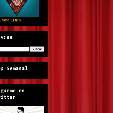
Ultimo Critico
USCAR
op Semanal
ígueme en
witter