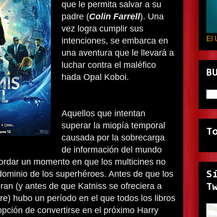
que le permita salvar a su
padre (
Colin Farrell
). Una
vez logra cumplir sus
El 
intenciones, se embarca en
una aventura que le llevará a
luchar contra el maléfico
B
hada Opal Koboi.
Aquellos que intentan
superar la miopía temporal
T
causada por la sobrecarga
de información del mundo
rdar un momento en que los multicines no
dominio de los superhéroes. Antes de que los
S
an (y antes de que Katniss se ofreciera a
T
) hubo un período en el que todos los libros
 opción de convertirse en el próximo Harry