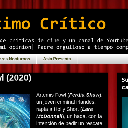
timo Crítico
de criticas de cine y un canal de Youtub
mi opinion| Padre orgulloso a tiempo com
ores Nocturnos
Asia Presenta
l (2020)
S
c
Artemis Fowl (
Ferdia Shaw
),
un joven criminal irlandés,
rapta a Holly Short (
Lara
McDonnell
), un hada, con la
intención de pedir un rescate