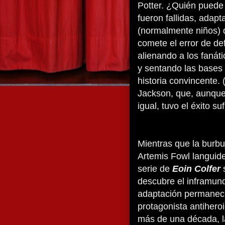
Potter. ¿Quién puede o
fueron fallidas, adap
(normalmente niños)
comete el error de de
alienando a los fanáti
y sentando las bases 
historia convincente.
Jackson, que, aunque 
igual, tuvo el éxito s
Mientras que la burbu
Artemis Fowl languidec
serie de
Eoin Colfer
s
descubre el inframund
adaptación permaneci
protagonista antihero
más de una década, la