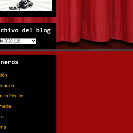
rchivo del blog
éneros
ción
(141)
imacion
(80)
ncia Ficción
(74)
media
(233)
ror
(367)
ama
(310)