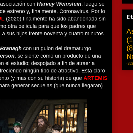
 asociación con
Harvey Weinstein
, luego se
de estreno y, finalmente, Coronavirus. Por lo
E
WL
(2020) finalmente ha sido abandonada sin
mo otra película para que los padres que
A
a sus hijos frente noventa y cuatro minutos
(1
(8
 Branagh
con un guion del dramaturgo
N
erson
, se siente como un producto de una
n el estudio; despojado a fin de atraer a
(32)
reciendo ningún tipo de atractivo. Esta claro
nto (y mas con su historia) de que
ARTEMIS
para generar secuelas (que nunca llegaran).