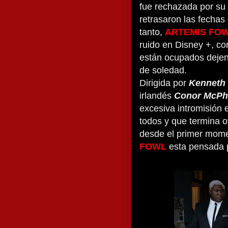
fue rechazada por su
retrasaron las fechas 
tanto,
ARTEMIS FO
ruido en Disney +, co
están ocupados dejen 
de soledad.
Dirigida por
Kenneth
irlandés
Conor McPh
excesiva intromisión e
todos y que termina of
desde el primer mome
FOWL
esta pensada 