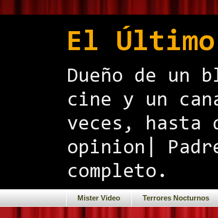
El Último
Dueño de un b
cine y un can
veces, hasta 
opinion| Padr
completo.
Mister Video
Terrores Nocturnos