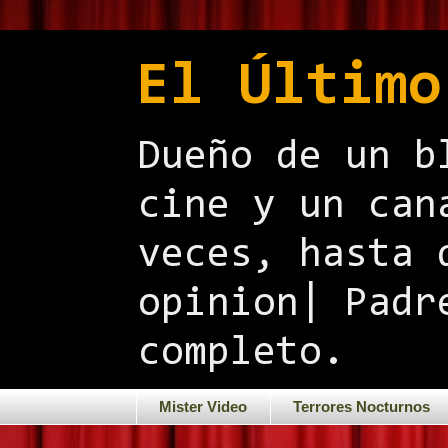
El Último
Dueño de un b
cine y un can
veces, hasta 
opinion| Padr
completo.
Mister Video
Terrores Nocturnos