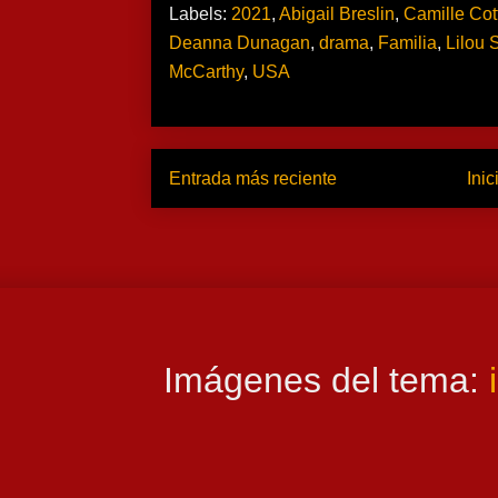
Labels:
2021
,
Abigail Breslin
,
Camille Cot
Deanna Dunagan
,
drama
,
Familia
,
Lilou 
McCarthy
,
USA
Entrada más reciente
Inic
Imágenes del tema: