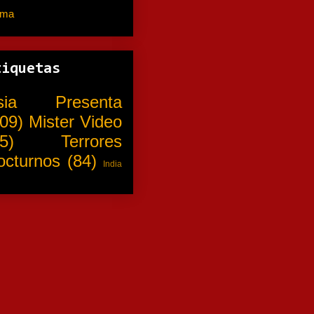
ama
(310)
tiquetas
sia Presenta
09)
Mister Video
5)
Terrores
octurnos
(84)
India