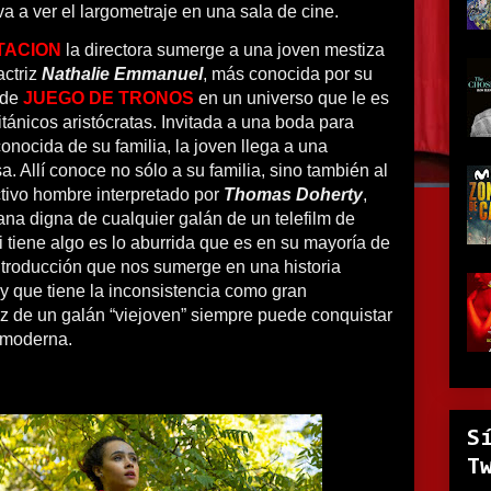
a a ver el largometraje en una sala de cine.
ITACION
la directora sumerge a una joven mestiza
actriz
Nathalie Emmanuel
, más conocida por su
e de
JUEGO DE TRONOS
en un universo que le es
ritánicos aristócratas. Invitada a una boda para
nocida de su familia, la joven llega a una
. Allí conoce no sólo a su familia, sino también al
ctivo hombre interpretado por
Thomas Doherty
,
na digna de cualquier galán de un telefilm de
i tiene algo es lo aburrida que es en su mayoría de
ntroducción que nos sumerge en una historia
y que tiene la inconsistencia como gran
ez de un galán “viejoven” siempre puede conquistar
 moderna.
S
T