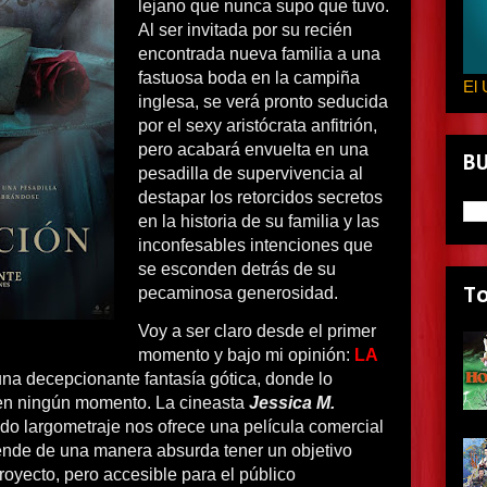
lejano que nunca supo que tuvo.
Al ser invitada por su recién
encontrada nueva familia a una
fastuosa boda en la campiña
El 
inglesa, se verá pronto seducida
por el sexy aristócrata anfitrión,
pero acabará envuelta en una
B
pesadilla de supervivencia al
destapar los retorcidos secretos
en la historia de su familia y las
inconfesables intenciones que
se esconden detrás de su
pecaminosa generosidad.
T
Voy a ser claro desde el primer
momento y bajo mi opinión:
LA
una decepcionante fantasía gótica, donde lo
 en ningún momento. La cineasta
Jessica M.
do largometraje nos ofrece una película comercial
nde de una manera absurda tener un objetivo
royecto, pero accesible para el público