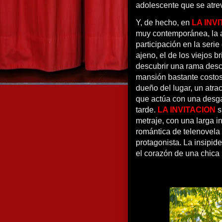
adolescente que se atrev
Y, de hecho, en
LA INV
muy contemporánea, la 
participación en la seri
ajeno, el de los viejos b
descubrir una rama desco
mansión bastante costosa
dueño del lugar, un atra
que actúa con una desga
tarde.
LA INVITACION
s
metraje, con una larga i
romántica de telenovela 
protagonista. La insipid
el corazón de una chica