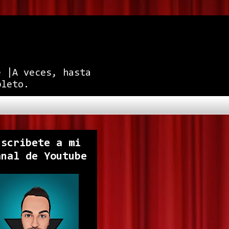
e |A veces, hasta
pleto.
uscribete a mi
anal de Youtube