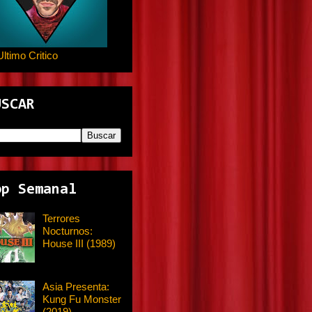
Ultimo Critico
USCAR
op Semanal
Terrores
Nocturnos:
House III (1989)
Asia Presenta:
Kung Fu Monster
(2019)