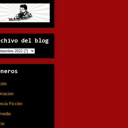
rchivo del blog
éneros
ción
(141)
imacion
(80)
ncia Ficción
(74)
media
(233)
ror
(367)