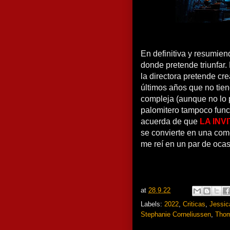
En definitiva y resumie
donde pretende triunfar. 
la directora pretende c
últimos años que no tien
compleja (aunque no lo 
palomitero tampoco func
acuerda de que
LA INV
se convierte en una come
me reí en un par de ocas
at
28.9.22
Labels:
2022
,
Criticas
,
Jessi
Stephanie Corneliussen
,
Thom