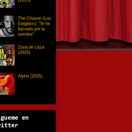
The Chosen (Los
Elegidos): "Te he
llamado por tu
nombre"
Zona de caza
(2025)
Alpha (2025)
ígueme en
witter