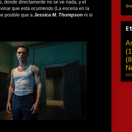
s, donde directamente no se ve nada, y el
dr
vinar que está ocurriendo (La escena en la
ue posible que a
Jessica M. Thompson
ni si
E
A
(1
(8
N
(32)