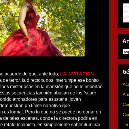
A
G
se acuerde de que, ante todo,
LA INVITACION
 de terror, la directora nos interrumpe ese bonito
Ac
nes misteriosas en la mansión que no le importan
Estas secuencias también abusan de los “scare
An
sonido atronadores para asustar al joven
Cie
demuestran un límite narrativo que
 es formal. Pero lo que no se puede perdonar en
Co
na de tales escenas, donde la directora podría en
Ter
le relato feminista, en simplemente saber iluminar