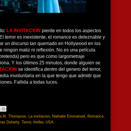
ndo:
LA INVITACION
pierde en todos los aspectos
El terror es inexistente, el romance es deleznable y
rear un discurso tan quemado en Hollywood en los
e ningún matiz ni reflexión. No es una película
pretenda) pero es que como largometraje
iona. Y los últimos 25 minutos, donde alguien se
ITACION
se identifica dentro del genero del terror,
dia involuntaria en la que tengo que admitir que
iones. Fallida a todas luces.
ca M. Thompson
,
La invitacion
,
Nathalie Emmanuel
,
Romance
,
as Doherty. Terror
,
thriller
,
USA