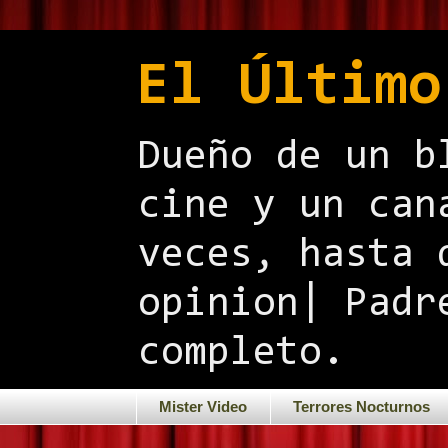
El Último
Dueño de un b
cine y un can
veces, hasta 
opinion| Padr
completo.
Mister Video
Terrores Nocturnos